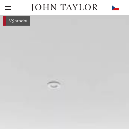
ZPĚT
Výhradní