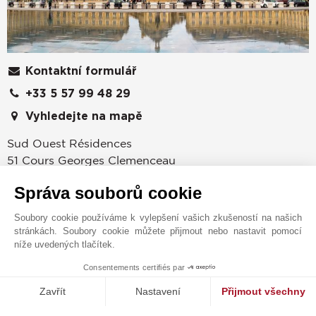
Kontaktní formulář
+33 5 57 99 48 29
Vyhledejte na mapě
Sud Ouest Résidences
51 Cours Georges Clemenceau
33000
BORDEAUX
Správa souborů cookie
Gironde
,
FRANCIE
Bylo to roku 1864, kdy sir John Taylor objevil
Soubory cookie používáme k vylepšení vašich zkušeností na našich
stránkách. Soubory cookie můžete přijmout nebo nastavit pomocí
Francouzskou Riviéru a založil v Cannes jednu z
níže uvedených tlačítek.
nejpřednějších značek na poli s luxusními
nemovitostmi. Na základě vize tohoto průkopníka se
Consentements certifiés par
1
MAKE ENQUIRY
poté společnost John Taylor – luxury real estate začala
Zavřít
Nastavení
Přijmout všechny
zhodnocovat v těch nejprestižnějších lokacích jak ve
Platforma pro správu souhlasů: Upravte si své volby
Axeptio consent