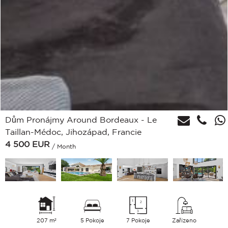
Dům Pronájmy Around Bordeaux - Le
Taillan-Médoc, Jihozápad, Francie
4 500
EUR
/ Month
207 m²
5 Pokoje
7 Pokoje
Zařízeno