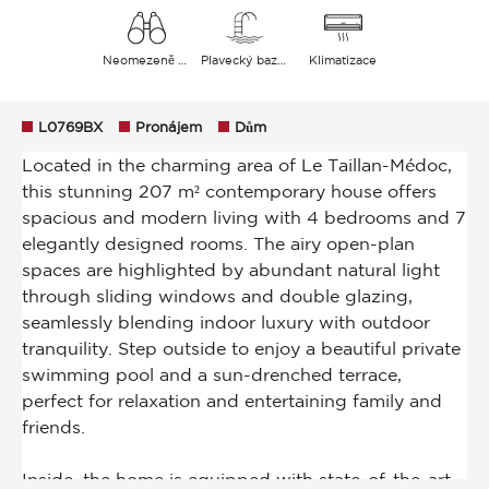
Neomezeně Zahrada
Plavecký bazén
Klimatizace
L0769BX
Pronájem
Dům