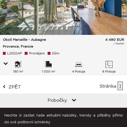
Okolí Marseille - Aubagne
4 490
EUR
/ Month
Provence, Francie
L2532AP
Pronájem
Dům
190 m²
1 000 m²
4 Pokoje
6 Pokoje
Stránka
1
ZPĚT
Pobočky
Nechte si zasílat naše aktuální nabídky, trendy a příběhy přímo
do své poštovní schránky