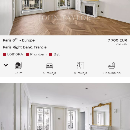
Th
Paris 8
- Europe
7 700
EUR
/ Month
Paris Right Bank, Francie
L0810PA
Pronájem
Byt
125 m²
3 Pokoje
4 Pokoje
2 Koupelna