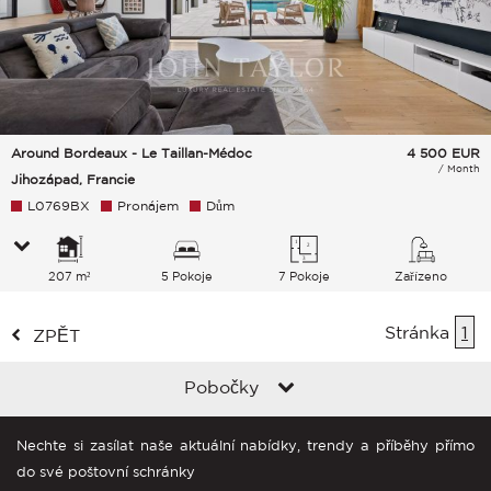
Around Bordeaux - Le Taillan-Médoc
4 500
EUR
/ Month
Jihozápad, Francie
L0769BX
Pronájem
Dům
207 m²
5 Pokoje
7 Pokoje
Zařízeno
Stránka
1
ZPĚT
Pobočky
Nechte si zasílat naše aktuální nabídky, trendy a příběhy přímo
do své poštovní schránky