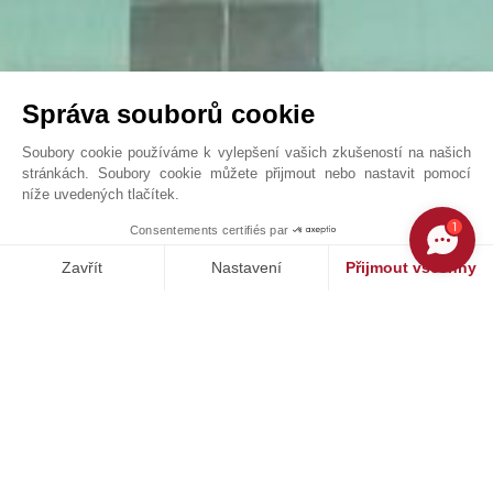
Správa souborů cookie
Soubory cookie používáme k vylepšení vašich zkušeností na našich
stránkách. Soubory cookie můžete přijmout nebo nastavit pomocí
níže uvedených tlačítek.
Exceptional Bastide – Panoramic Views, Guest ...
1
Consentements certifiés par
John Taylor Valbonne - V3566VA
Zavřít
Nastavení
Přijmout všechny
Platforma pro správu souhlasů: Upravte si své volby
Axeptio consent
Naše platforma vám umožňuje přizpůsobit a spravovat vaše nasta
NAŠE ÚSPĚCHY
PRODÁNO
st