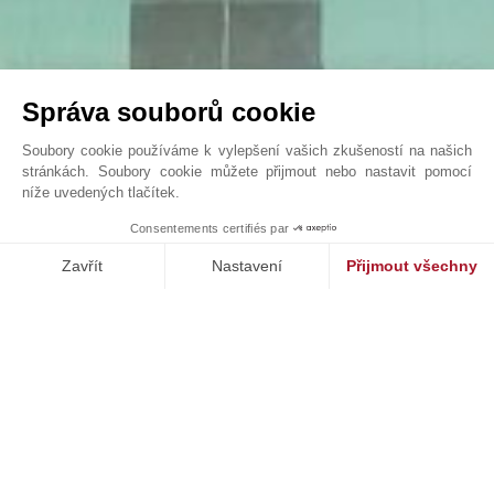
Správa souborů cookie
Soubory cookie používáme k vylepšení vašich zkušeností na našich
stránkách. Soubory cookie můžete přijmout nebo nastavit pomocí
níže uvedených tlačítek.
VILLA SONGE
1
Consentements certifiés par
John Taylor Cap Ferret - L0091CF
Zavřít
Nastavení
Přijmout všechny
Platforma pro správu souhlasů: Upravte si své volby
Axeptio consent
Naše platforma vám umožňuje přizpůsobit a spravovat vaše nasta
NAŠE ÚSPĚCHY
PRODÁNO
st