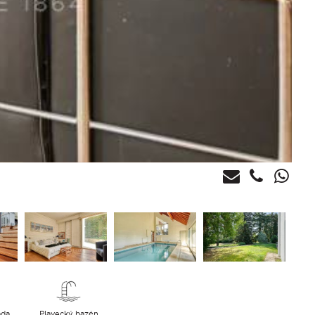
ada
Plavecký bazén