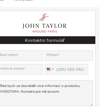
Kontaktní formulář
United
States
+1