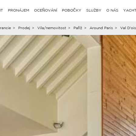
IT
PRONÁJEM
OCEŇOVÁNÍ
POBOČKY
SLUŽBY
O NÁS
YACHT
rancie
>
Prodej
>
Vila/nemovitost
>
Paříž
>
Around Paris
>
Val D'oi