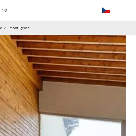
ING
se
>
Montlignon