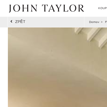
KOUP
ZPĚT
Domov
>
F