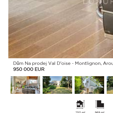
Dům Na prodej Val D'oise - Montlignon, Arou
950 000
EUR
250 m²
969 m²