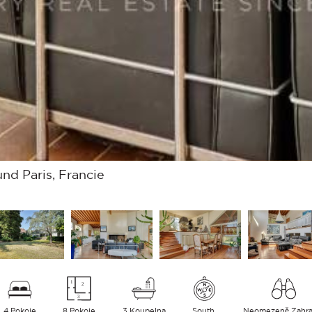
nd Paris, Francie
4 Pokoje
8 Pokoje
3 Koupelna
South
Neomezeně Zahr