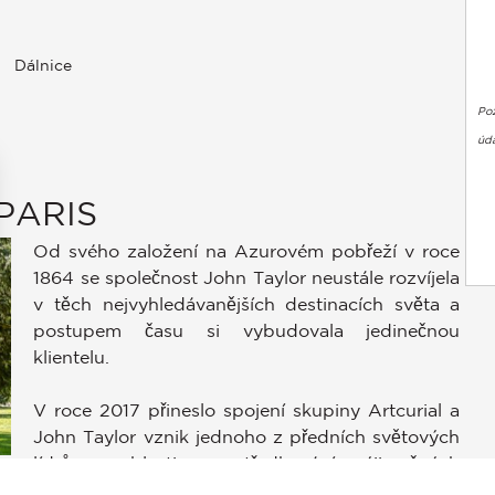
Dálnice
Po
úda
PARIS
Od svého založení na Azurovém pobřeží v roce
1864 se společnost John Taylor neustále rozvíjela
v těch nejvyhledávanějších destinacích světa a
postupem času si vybudovala jedinečnou
klientelu.
stavení soukromí, čímž zajišťuje dodržování předpisů. Přizpůso
V roce 2017 přineslo spojení skupiny Artcurial a
John Taylor vznik jednoho z předních světových
lídrů v oblasti zprostředkování výjimečných
nemovitostí.