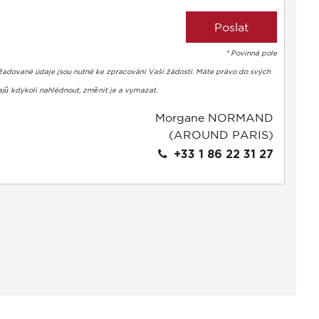
* Povinná pole
žadované údaje jsou nutné ke zpracování Vaší žádosti. Máte právo do svých
jů kdykoli nahlédnout, změnit je a vymazat.
Morgane NORMAND
(AROUND PARIS)
+33 1 86 22 31 27
bte si svá preference a kontrolujte, jak jsou vaše informace z