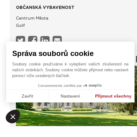
OBČANSKÁ VYBAVENOST
Centrum Města
Golf
Správa souborů cookie
JOHN TAYLOR AROUND 
Soubory cookie používáme k vylepšení vašich zkušeností na
našich stránkách. Soubory cookie můžete přijmout nebo nastavit
pomocí níže uvedených tlačítek.
Consentements certifiés par
Zavřít
Nastavení
Přijmout všechny
Platforma pro správu souhlasů: Upravte si své volby
Axeptio consent
Naše platforma vám umožňuje přizpůsobit a spravovat vaše na
75008
OKOLÍ PAŘÍŽE
Kontaktní formulář