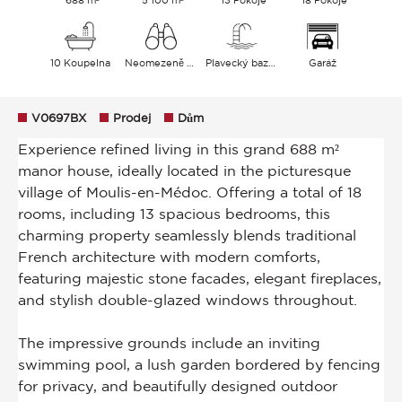
10 Koupelna
Neomezeně Zahrada
Plavecký bazén
Garáž
V0697BX
Prodej
Dům