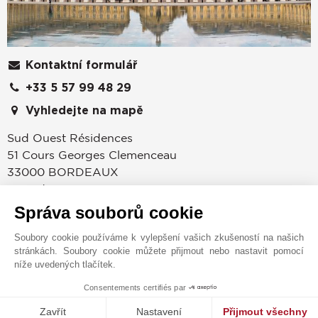
Kontaktní formulář
+33 5 57 99 48 29
Vyhledejte na mapě
Sud Ouest Résidences
51 Cours Georges Clemenceau
33000
BORDEAUX
Gironde
,
FRANCIE
Správa souborů cookie
Bylo to roku 1864, kdy sir John Taylor objevil
Francouzskou Riviéru a založil v Cannes jednu z
Soubory cookie používáme k vylepšení vašich zkušeností na našich
nejpřednějších značek na poli s luxusními
stránkách. Soubory cookie můžete přijmout nebo nastavit pomocí
nemovitostmi. Na základě vize tohoto průkopníka se
níže uvedených tlačítek.
poté společnost John Taylor – luxury real estate začala
Consentements certifiés par
zhodnocovat v těch nejprestižnějších lokacích jak ve
MAKE ENQUIRY
Zavřít
Nastavení
Přijmout všechny
Francii, tak po celém světě.Je jedině přirozené, že