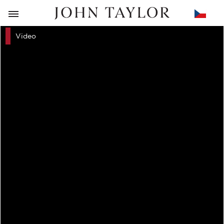
ZPĚT
Video