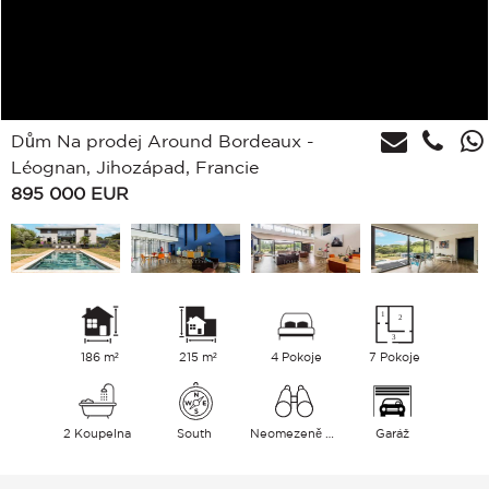
Dům Na prodej Around Bordeaux -
Léognan, Jihozápad, Francie
895 000
EUR
186 m²
215 m²
4 Pokoje
7 Pokoje
2 Koupelna
South
Neomezeně Venkov
Garáž