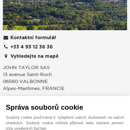
Kontaktní formulář
+33 4 93 12 36 36
Vyhledejte na mapě
JOHN TAYLOR SAS
13 avenue Saint-Roch
06560
VALBONNE
Alpes-Maritimes
,
FRANCIE
Společnost JOHN TAYLOR Valbonne se zaměřuje na
prodej luxusních nemovitostí, elegantních
Správa souborů cookie
venkovských domů, tradičních kamenných
Soubory cookie používáme k vylepšení vašich zkušeností na našich
farmářských domů, moderních vil a výjimečných
stránkách. Soubory cookie můžete přijmout nebo nastavit pomocí
pozemků. Kancelář John Taylor se nachází přímo na
níže uvedených tlačítek.