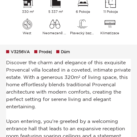
330 m²
5 337 m²
6 Pokoje
11 Pokoje
West
Neomezeně Zahrada
Plavecký bazén
Klimatizace
V3256VA
Prodej
Dům