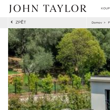
KOUP
ZPĚT
Domov
>
F