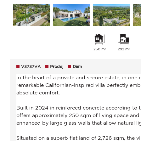
250 m²
292 m²
V3737VA
Prodej
Dům