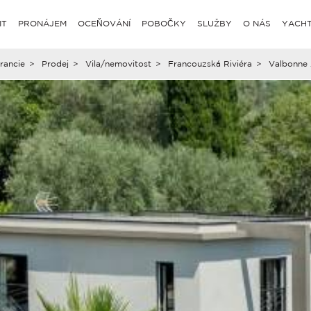
IT
PRONÁJEM
OCEŇOVÁNÍ
POBOČKY
SLUŽBY
O NÁS
YACHT
rancie
>
Prodej
>
Vila/nemovitost
>
Francouzská Riviéra
>
Valbonne 