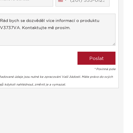
United
States
+1
* Povinná pole
žadované údaje jsou nutné ke zpracování Vaší žádosti. Máte právo do svých
jů kdykoli nahlédnout, změnit je a vymazat.