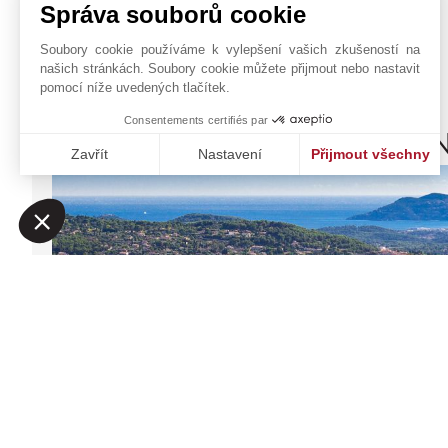
Správa souborů cookie
Mořský Přístav
Nemocnice / Klinika
Soubory cookie používáme k vylepšení vašich zkušeností na
našich stránkách. Soubory cookie můžete přijmout nebo nastavit
pomocí níže uvedených tlačítek.
Consentements certifiés par
JOHN TAYLOR VALBON
Zavřít
Nastavení
Přijmout všechny
Platforma pro správu souhlasů: Upravte si své volby
Axeptio consent
Naše platforma vám umožňuje přizpůsobit a spravovat vaše na
JOHN TAYLOR SAS
Kontaktní formulář
13 avenue Saint-Roch
+33 4 93 12 36 36
06560
VALBONNE