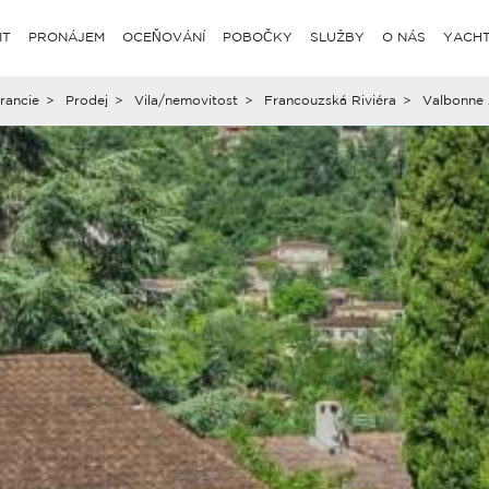
IT
PRONÁJEM
OCEŇOVÁNÍ
POBOČKY
SLUŽBY
O NÁS
YACHT
rancie
>
Prodej
>
Vila/nemovitost
>
Francouzská Riviéra
>
Valbonne 