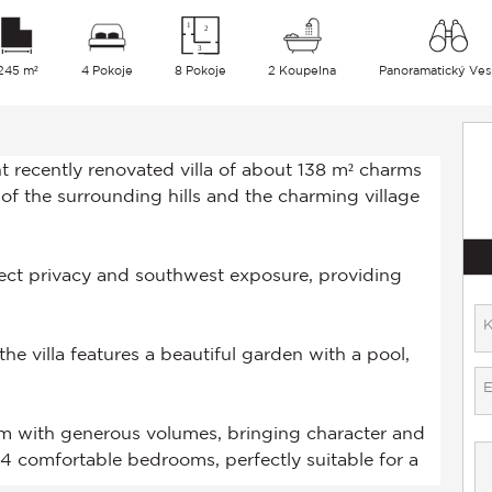
 245 m²
4 Pokoje
8 Pokoje
2 Koupelna
Panoramatický Ve