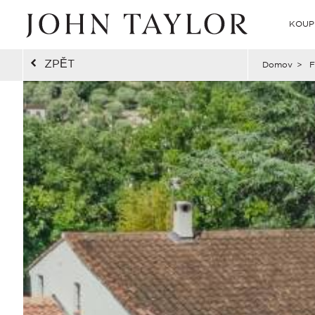
KOUP
ZPĚT
Domov
>
F