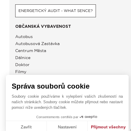
ENERGETICKÝ AUDIT - WHAT SENCE?
OBČANSKÁ VYBAVENOST
Autobus
Autobusová Zastávka
Centrum Města
Dálnice
Doktor
Filmy
Golf
Správa souborů cookie
Letiště
Moře
Soubory cookie používáme k vylepšení vašich zkušeností na
Nemocnice / Klinika
našich stránkách. Soubory cookie můžete přijmout nebo nastavit
pomocí níže uvedených tlačítek.
Consentements certifiés par
Zavřít
Nastavení
Přijmout všechny