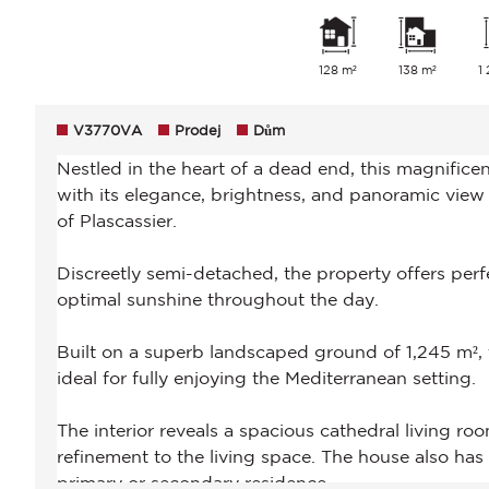
128 m²
138 m²
1
V3770VA
Prodej
Dům