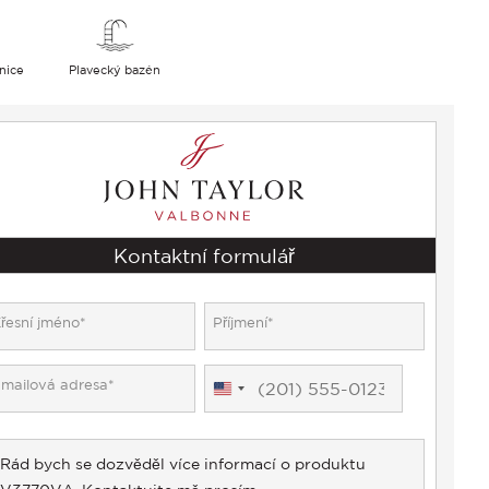
snice
Plavecký bazén
Kontaktní formulář
United
States
+1