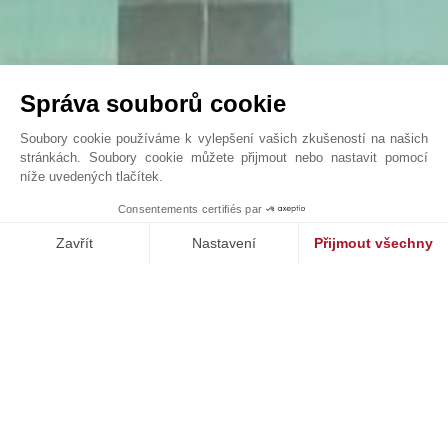
Správa souborů cookie
Soubory cookie používáme k vylepšení vašich zkušeností na našich
stránkách. Soubory cookie můžete přijmout nebo nastavit pomocí
níže uvedených tlačítek.
VILLA SONGE
1
Consentements certifiés par
John Taylor Cap Ferret - L0091CF
Zavřít
Nastavení
Přijmout všechny
Platforma pro správu souhlasů: Upravte si své volby
Axeptio consent
Naše platforma vám umožňuje přizpůsobit a spravovat vaše nasta
NAŠE ÚSPĚCHY
PRODÁNO
st