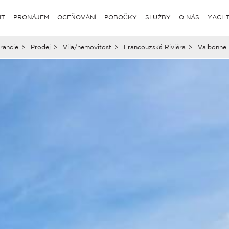
IT
PRONÁJEM
OCEŇOVÁNÍ
POBOČKY
SLUŽBY
O NÁS
YACHT
rancie
>
Prodej
>
Vila/nemovitost
>
Francouzská Riviéra
>
Valbonne 