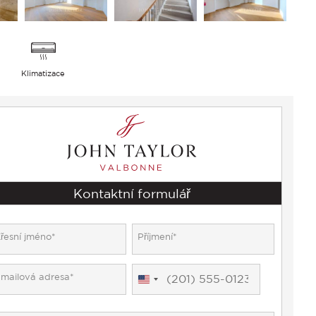
Klimatizace
Kontaktní formulář
United
States