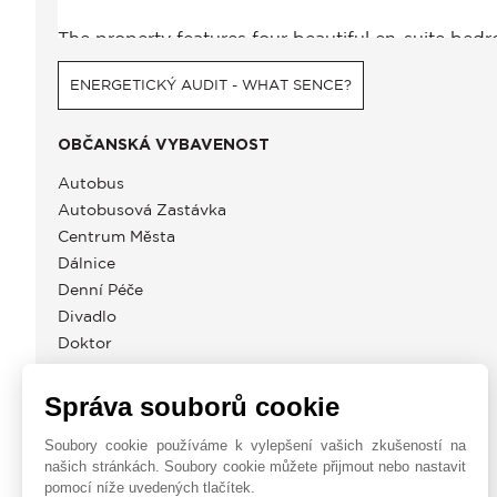
ENERGETICKÝ AUDIT - WHAT SENCE?
OBČANSKÁ VYBAVENOST
Autobus
Autobusová Zastávka
Centrum Města
Dálnice
Denní Péče
Divadlo
Doktor
Filmy
Golf
Správa souborů cookie
Letiště
Soubory cookie používáme k vylepšení vašich zkušeností na
Moře
našich stránkách. Soubory cookie můžete přijmout nebo nastavit
Mořský Přístav
pomocí níže uvedených tlačítek.