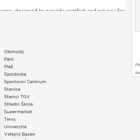
Obchody
Park
Po
Pláž
úda
Sjezdovka
Sportovní Centrum
Stanice
Stanici TGV
Střední Škola
Supermarket
Tenis
Univerzita
Veřejný Bazén