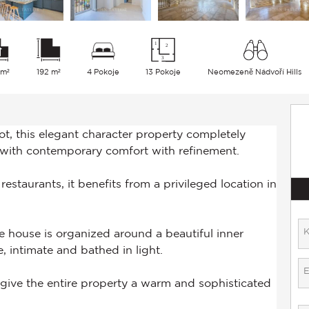
 m²
192 m²
4 Pokoje
13 Pokoje
Neomezeně Nádvoří Hills