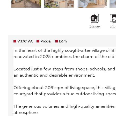
209 m²
285
V3761VA
Prodej
Dům