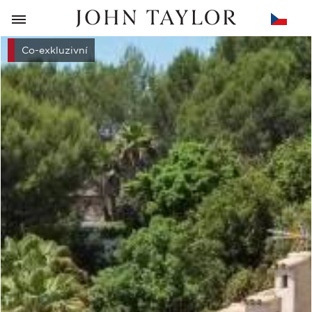
ZPĚT
Co-exkluzivní