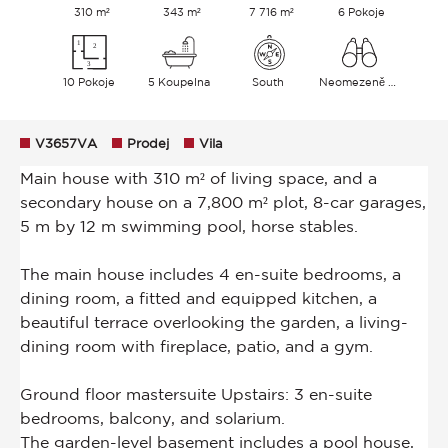
310 m²
343 m²
7 716 m²
6 Pokoje
10 Pokoje
5 Koupelna
South
Neomezeně Venkov
V3657VA
Prodej
Vila