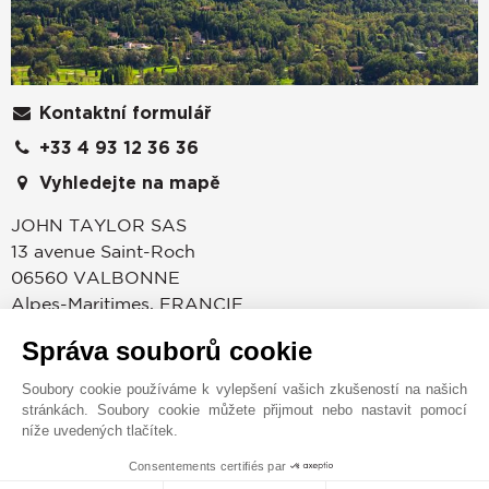
Kontaktní formulář
+33 4 93 12 36 36
Vyhledejte na mapě
JOHN TAYLOR SAS
13 avenue Saint-Roch
06560
VALBONNE
Alpes-Maritimes
,
FRANCIE
Společnost JOHN TAYLOR Valbonne se zaměřuje na
Správa souborů cookie
prodej luxusních nemovitostí, elegantních
Soubory cookie používáme k vylepšení vašich zkušeností na našich
venkovských domů, tradičních kamenných
stránkách. Soubory cookie můžete přijmout nebo nastavit pomocí
farmářských domů, moderních vil a výjimečných
níže uvedených tlačítek.
pozemků. Kancelář John Taylor se nachází přímo na
Consentements certifiés par
úpatí vesnice Valbonne. Své mezinárodní klientele
1
MAKE ENQUIRY