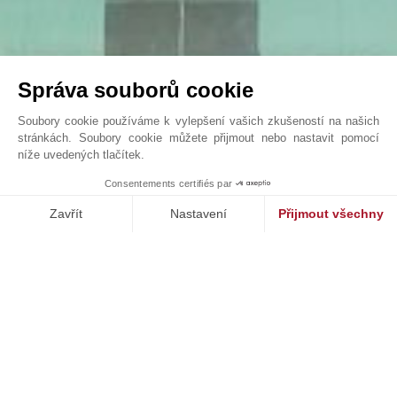
Správa souborů cookie
Soubory cookie používáme k vylepšení vašich zkušeností na našich
stránkách. Soubory cookie můžete přijmout nebo nastavit pomocí
níže uvedených tlačítek.
VILLA SONGE
1
Consentements certifiés par
John Taylor Cap Ferret - L0091CF
Zavřít
Nastavení
Přijmout všechny
Platforma pro správu souhlasů: Upravte si své volby
Axeptio consent
Naše platforma vám umožňuje přizpůsobit a spravovat vaše nasta
NAŠE ÚSPĚCHY
PRODÁNO
st