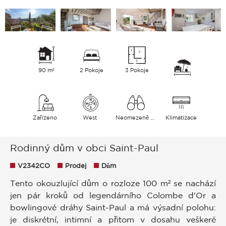
90 m²
2 Pokoje
3 Pokoje
Zařízeno
West
Neomezeně Hills
Klimatizace
Rodinný dům v obci Saint-Paul
V2342CO
Prodej
Dům
Tento okouzlující dům o rozloze 100 m² se nachází
jen pár kroků od legendárního Colombe d'Or a
bowlingové dráhy Saint-Paul a má výsadní polohu:
je diskrétní, intimní a přitom v dosahu veškeré