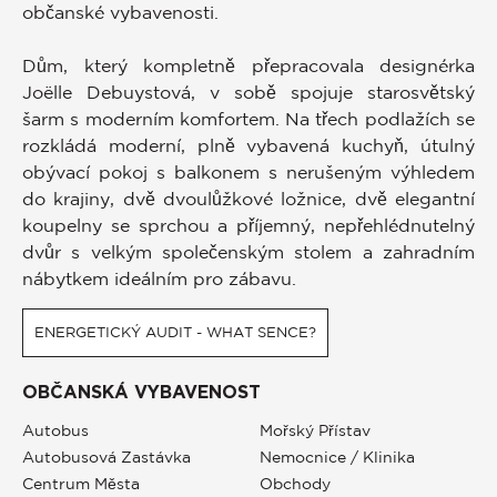
občanské vybavenosti.
Dům, který kompletně přepracovala designérka
Joëlle Debuystová, v sobě spojuje starosvětský
šarm s moderním komfortem. Na třech podlažích se
rozkládá moderní, plně vybavená kuchyň, útulný
obývací pokoj s balkonem s nerušeným výhledem
do krajiny, dvě dvoulůžkové ložnice, dvě elegantní
koupelny se sprchou a příjemný, nepřehlédnutelný
dvůr s velkým společenským stolem a zahradním
nábytkem ideálním pro zábavu.
ENERGETICKÝ AUDIT - WHAT SENCE?
OBČANSKÁ VYBAVENOST
Autobus
Mořský Přístav
Autobusová Zastávka
Nemocnice / Klinika
Centrum Města
Obchody