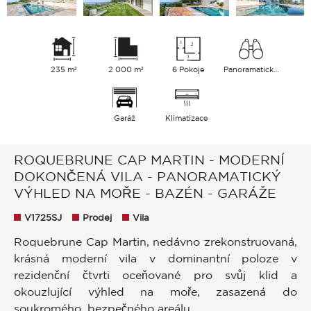
235 m²
2 000 m²
6 Pokoje
Panoramatický Město Moře
Garáž
Klimatizace
ROQUEBRUNE CAP MARTIN - MODERNÍ
DOKONČENÁ VILA - PANORAMATICKÝ
VÝHLED NA MOŘE - BAZÉN - GARÁŽE
V1725SJ
Prodej
Vila
Roquebrune Cap Martin, nedávno zrekonstruovaná,
krásná moderní vila v dominantní poloze v
rezidenční čtvrti oceňované pro svůj klid a
okouzlující výhled na moře, zasazená do
soukromého, bezpečného areálu.