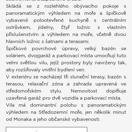
Skládá se z rozlehlého obývacího pokoje s
panoramatickým výhledem na moře a špičkově
vybavené polootevřené kuchyně s centrálním
ostrůvkem, jídelny, čtyř ložnic s vlastním
příslušenstvím a výhledem na moře, včetně dvou
hlavních ložnic s šatnami a terasami.
Špičkové povrchové úpravy, velký bazén se
soláriem, dvojgaráž a parkovací místa umocňují tuto
velmi světlou vilu, jejíž prostory byly navrženy tak,
aby rozšiřovaly vnitřní bydlení ven.
V exteriéru se nacházejí tři sluneční terasy, bazén s
terasou, relaxační zóna a zahrada upravená ve
středomořském stylu. Nemovitost doplňuje
uzavřená garáž pro dvě vozidla a parkovací místa.
Vila má dominantní polohu s panoramatickým
výhledem na Středozemní moře, jen několik minut
od Monaka a jeho občanské vybavenosti.