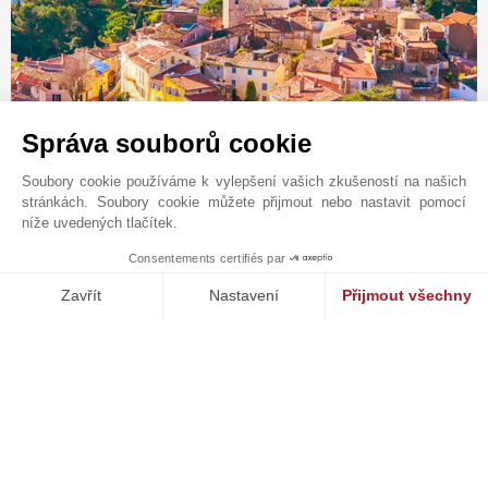
Správa souborů cookie
Soubory cookie používáme k vylepšení vašich zkušeností na našich
Kontaktní formulář
stránkách. Soubory cookie můžete přijmout nebo nastavit pomocí
+33 4 92 98 17 15
níže uvedených tlačítek.
Vyhledejte na mapě
Consentements certifiés par
MAKE ENQUIRY
JOHN TAYLOR SAS
Zavřít
Nastavení
Přijmout všechny
426 avenue Saint-Basile
Platforma pro správu souhlasů: Upravte si své volby
Axeptio consent
06250
MOUGINS
Naše platforma vám umožňuje přizpůsobit a spravovat vaše nasta
Alpes-Maritimes
,
FRANCIE
Poplatky za agenturu nese výhradne prodejce
Informace o rizicích, kterým je tato nemovitost vystavena, jsou k dispozici na