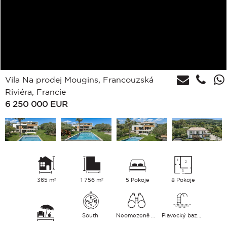
Vila Na prodej Mougins, Francouzská
Riviéra, Francie
6 250 000
EUR
365 m²
1 756 m²
5 Pokoje
8 Pokoje
South
Neomezeně Hills
Plavecký bazén