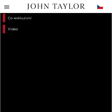
ZPĚT
Co-exkluzivní
Video