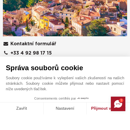
Kontaktní formulář
+33 4 92 98 17 15
Vyhledejte na mapě
Správa souborů cookie
JOHN TAYLOR SAS
Soubory cookie používáme k vylepšení vašich zkušeností na našich
426 avenue Saint-Basile
stránkách. Soubory cookie můžete přijmout nebo nastavit pomocí
06250
MOUGINS
níže uvedených tlačítek.
Alpes-Maritimes
,
FRANCIE
Consentements certifiés par
1
MAKE ENQUIRY
Zavřít
Nastavení
Přijmout všechny
Poplatky 5,00% včetně DPH
Platforma pro správu souhlasů: Upravte si své volby
Axeptio consent
Cena bez poplatků: 2 400 000 EUR
Naše platforma vám umožňuje přizpůsobit a spravovat vaše nasta