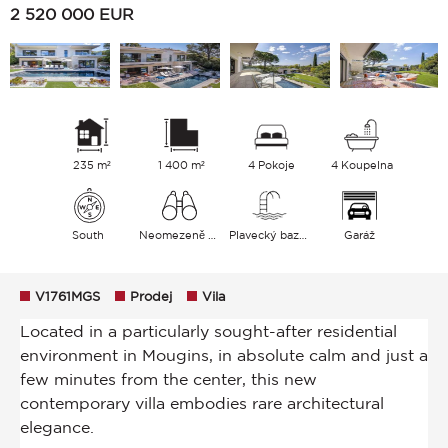
2 520 000
EUR
235 m²
1 400 m²
4 Pokoje
4 Koupelna
South
Neomezeně Zahrada
Plavecký bazén
Garáž
V1761MGS
Prodej
Vila