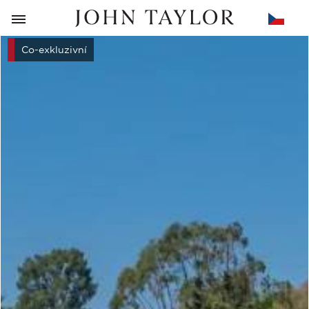
ZPĚT
Co-exkluzivní