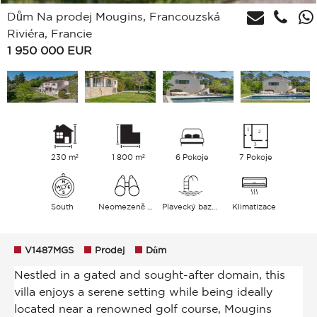
Dům Na prodej Mougins, Francouzská
Riviéra, Francie
1 950 000
EUR
230 m²
1 800 m²
6 Pokoje
7 Pokoje
South
Neomezeně Zahrada
Plavecký bazén
Klimatizace
V1487MGS
Prodej
Dům