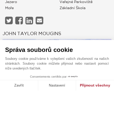
Jezero
Veřejné Parkoviště
Moře
Základní Škola
JOHN TAYLOR MOUGINS
Správa souborů cookie
Soubory cookie používáme k vylepšení vašich zkušeností na našich
stránkách. Soubory cookie můžete přijmout nebo nastavit pomocí
níže uvedených tlačítek.
Consentements certifiés par
1
MAKE ENQUIRY
Zavřít
Nastavení
Přijmout všechny
Platforma pro správu souhlasů: Upravte si své volby
Axeptio consent
Kontaktní formulář
Naše platforma vám umožňuje přizpůsobit a spravovat vaše nasta
+33 4 92 98 17 15