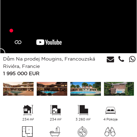
Dům Na prodej Mougins, Francouzská
Riviéra, Francie
1 995 000
EUR
234 m²
234 m²
3 260 m²
4 Pokoje