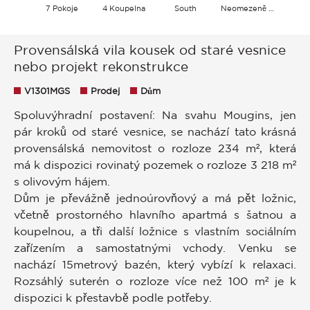
7 Pokoje
4 Koupelna
South
Neomezeně Zahrada Hills
Provensálská vila kousek od staré vesnice
nebo projekt rekonstrukce
V1301MGS
Prodej
Dům
Spoluvýhradní postavení: Na svahu Mougins, jen
pár kroků od staré vesnice, se nachází tato krásná
provensálská nemovitost o rozloze 234 m², která
má k dispozici rovinatý pozemek o rozloze 3 218 m²
s olivovým hájem.
Dům je převážně jednoúrovňový a má pět ložnic,
včetně prostorného hlavního apartmá s šatnou a
koupelnou, a tři další ložnice s vlastním sociálním
zařízením a samostatnými vchody. Venku se
nachází 15metrový bazén, který vybízí k relaxaci.
Rozsáhlý suterén o rozloze více než 100 m² je k
dispozici k přestavbě podle potřeby.