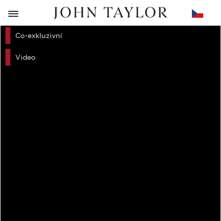
ZPĚT
Co-exkluzivní
Video