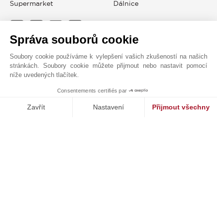
Supermarket
Dálnice
Správa souborů cookie
JOHN TAYLOR MOUGINS
Soubory cookie používáme k vylepšení vašich zkušeností na našich
stránkách. Soubory cookie můžete přijmout nebo nastavit pomocí
níže uvedených tlačítek.
Consentements certifiés par
1
MAKE ENQUIRY
Zavřít
Nastavení
Přijmout všechny
Platforma pro správu souhlasů: Upravte si své volby
Axeptio consent
Naše platforma vám umožňuje přizpůsobit a spravovat vaše nasta
Kontaktní formulář
+33 4 92 98 17 15
Vyhledejte na mapě