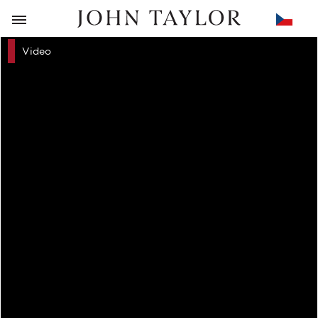
ZPĚT
Video