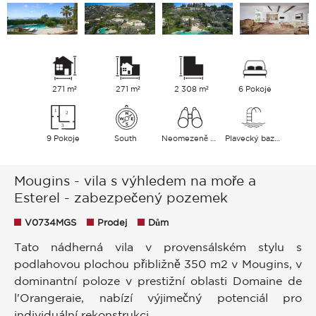
271 m²
271 m²
2 308 m²
6 Pokoje
9 Pokoje
South
Neomezeně Hills Moře
Plavecký bazén
Mougins - vila s výhledem na moře a
Esterel - zabezpečený pozemek
V0734MGS
Prodej
Dům
Tato nádherná vila v provensálském stylu s
podlahovou plochou přibližně 350 m2 v Mougins, v
dominantní poloze v prestižní oblasti Domaine de
l'Orangeraie, nabízí výjimečný potenciál pro
individuální rekonstrukci.