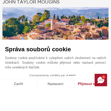
JOHN TAYLOR MOUGINS
Správa souborů cookie
Soubory cookie používáme k vylepšení vašich zkušeností na našich
stránkách. Soubory cookie můžete přijmout nebo nastavit pomocí
Kontaktní formulář
níže uvedených tlačítek.
+33 4 92 98 17 15
Consentements certifiés par
1
MAKE ENQUIRY
Vyhledejte na mapě
Zavřít
Nastavení
Přijmout všechny
JOHN TAYLOR SAS
Platforma pro správu souhlasů: Upravte si své volby
Axeptio consent
426 avenue Saint-Basile
Naše platforma vám umožňuje přizpůsobit a spravovat vaše nasta
06250
MOUGINS
Alpes-Maritimes
,
FRANCIE