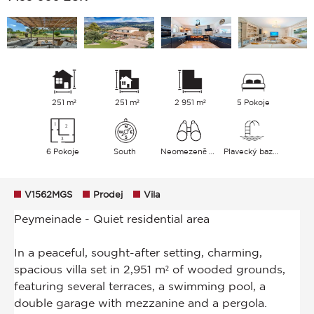
251 m²
251 m²
2 951 m²
5 Pokoje
6 Pokoje
South
Neomezeně Venkov
Plavecký bazén
V1562MGS
Prodej
Vila