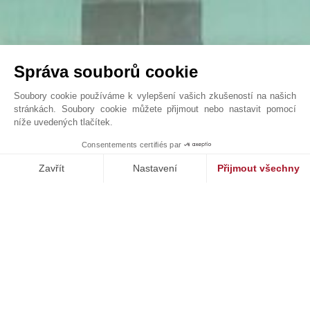
Správa souborů cookie
Soubory cookie používáme k vylepšení vašich zkušeností na našich
stránkách. Soubory cookie můžete přijmout nebo nastavit pomocí
níže uvedených tlačítek.
VILLA SONGE
Consentements certifiés par
John Taylor Cap Ferret - L0091CF
Zavřít
Nastavení
Přijmout všechny
Platforma pro správu souhlasů: Upravte si své volby
Axeptio consent
Naše platforma vám umožňuje přizpůsobit a spravovat vaše nasta
NAŠE ÚSPĚCHY
PRODÁNO
st