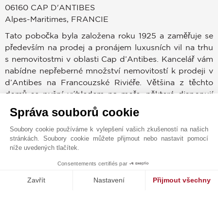
06160
CAP D'ANTIBES
Alpes-Maritimes
,
FRANCIE
Tato pobočka byla založena roku 1925 a zaměřuje se
především na prodej a pronájem luxusních vil na trhu
s nemovitostmi v oblasti Cap d’Antibes. Kancelář vám
nabídne nepřeberné množství nemovitostí k prodeji v
d’Antibes na Francouzské Riviéře. Většina z těchto
domů se pyšní výhledem na moře, některé disponují
vlastním bazénem a rozsáhlým pozemkem, a některé
Správa souborů cookie
se nacházejí přímo na pobřeží. Kancelář se zaměřuje
na klienty, kteří se rozhodli v této oblasti investovat do
Soubory cookie používáme k vylepšení vašich zkušeností na našich
stránkách. Soubory cookie můžete přijmout nebo nastavit pomocí
nemovitostí, není tedy s podivem, že každá vila na
níže uvedených tlačítek.
prodej v Cap d’Antibes má prostřednictvím naší
kanceláře vysokou šanci najít kupce.
Consentements certifiés par
1
MAKE ENQUIRY
Zavřít
Nastavení
Přijmout všechny
Cap d’Antibes se nachází mezi Juan-les-Pins a
Platforma pro správu souhlasů: Upravte si své volby
Axeptio consent
Antibes, v této oblasti je postaveno velké množstvím
Naše platforma vám umožňuje přizpůsobit a spravovat vaše nasta
luxusních nemovitostí, kterou jsou skryty před