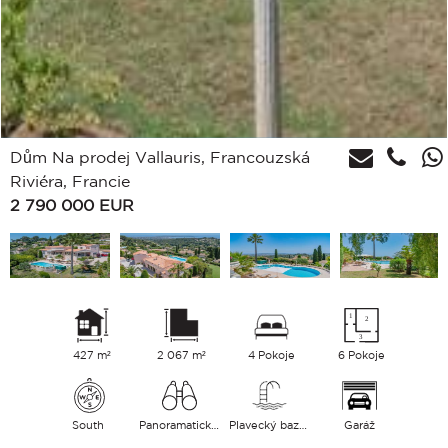
Dům Na prodej Vallauris, Francouzská
Riviéra, Francie
2 790 000
EUR
427 m²
2 067 m²
4 Pokoje
6 Pokoje
South
Panoramatický Moře
Plavecký bazén
Garáž