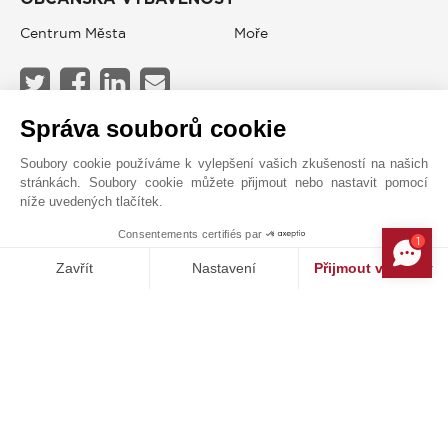
Centrum Města
Moře
Správa souborů cookie
JOHN TAYLOR CANNES
Soubory cookie používáme k vylepšení vašich zkušeností na našich
stránkách. Soubory cookie můžete přijmout nebo nastavit pomocí
níže uvedených tlačítek.
Consentements certifiés par
1
MAKE ENQUIRY
Zavřít
Nastavení
Přijmout všechny
Platforma pro správu souhlasů: Upravte si své volby
Axeptio consent
Naše platforma vám umožňuje přizpůsobit a spravovat vaše nasta
Kontaktní formulář
+33 4 97 06 65 65