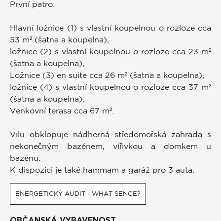
První patro:
Hlavní ložnice (1) s vlastní koupelnou o rozloze cca
53 m² (šatna a koupelna),
ložnice (2) s vlastní koupelnou o rozloze cca 23 m²
(šatna a koupelna),
Ložnice (3) en suite cca 26 m² (šatna a koupelna),
ložnice (4) s vlastní koupelnou o rozloze cca 37 m²
(šatna a koupelna),
Venkovní terasa cca 67 m².
Vilu obklopuje nádherná středomořská zahrada s
nekonečným bazénem, vířivkou a domkem u
bazénu.
K dispozici je také hammam a garáž pro 3 auta.
ENERGETICKÝ AUDIT - WHAT SENCE?
OBČANSKÁ VYBAVENOST