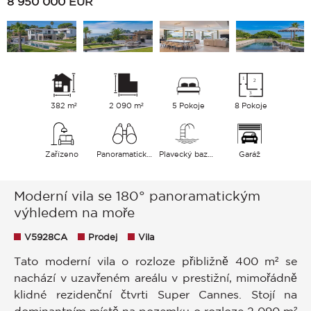
8 950 000
EUR
382 m²
2 090 m²
5 Pokoje
8 Pokoje
Zařízeno
Panoramatický Moře
Plavecký bazén
Garáž
Moderní vila se 180° panoramatickým
výhledem na moře
V5928CA
Prodej
Vila
Tato moderní vila o rozloze přibližně 400 m² se
nachází v uzavřeném areálu v prestižní, mimořádně
klidné rezidenční čtvrti Super Cannes. Stojí na
dominantním místě na pozemku o rozloze 2 090 m²