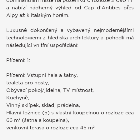
a nabízí nádherný výhled od Cap d'Antibes přes
Alpy až k italským horám.
Luxusně dokončený a vybavený nejmodernějšími
technologiemi z hlediska architektury a pohodlí má
následující vnitřní uspořádání:
Přízemí: 1:
Přízemí: Vstupní hala a šatny,
toaleta pro hosty,
Obývací pokoj/jídelna, TV místnost,
Kuchyně,
Vinný sklípek, sklad, prádelna,
Hlavní ložnice (5) s vlastní koupelnou o rozloze cca
66 m² (šatna a koupelna),
venkovní terasa o rozloze cca 45 m².