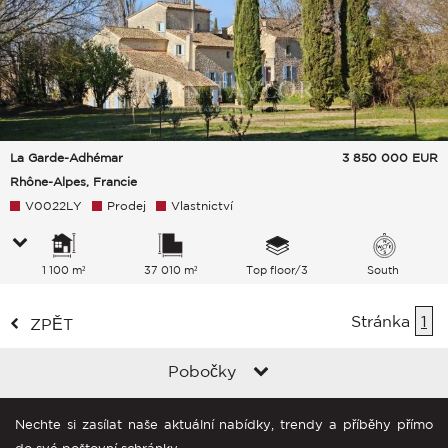
La Garde-Adhémar
3 850 000
EUR
Rhône-Alpes, Francie
V0022LY
Prodej
Vlastnictví
1 100 m²
37 010 m²
Top floor/3
South
Stránka
1
ZPĚT
Pobočky
Nechte si zasílat naše aktuální nabídky, trendy a příběhy přímo