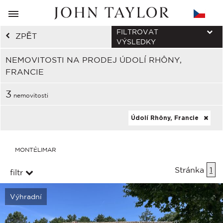
FILTROVAT
ZPĚT
VÝSLEDKY
NEMOVITOSTI NA PRODEJ ÚDOLÍ RHÔNY,
FRANCIE
3
nemovitosti
Údolí Rhôny, Francie
MONTÉLIMAR
Stránka
1
filtr
Výhradní