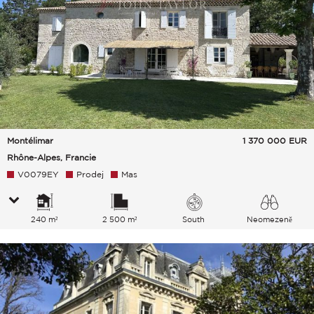
Montélimar
1 370 000
EUR
Rhône-Alpes, Francie
V0079EY
Prodej
Mas
240 m²
2 500 m²
South
Neomezeně
Venkov Hills