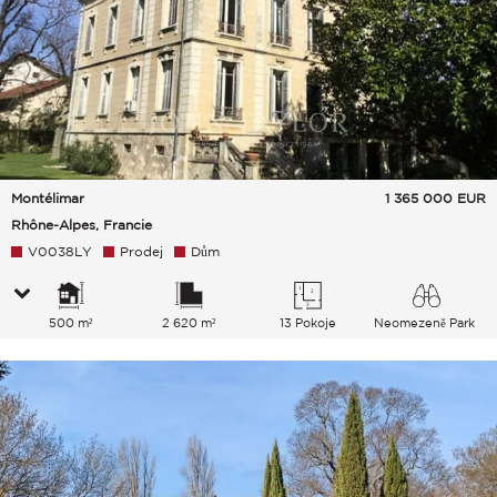
Montélimar
1 365 000
EUR
Rhône-Alpes, Francie
V0038LY
Prodej
Dům
500 m²
2 620 m²
13 Pokoje
Neomezeně Park