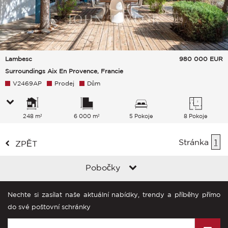
Lambesc
980 000
EUR
Surroundings Aix En Provence, Francie
V2469AP
Prodej
Dům
248 m²
6 000 m²
5 Pokoje
8 Pokoje
Stránka
1
ZPĚT
Pobočky
Nechte si zasílat naše aktuální nabídky, trendy a příběhy přímo
do své poštovní schránky