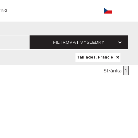
ING
FILTROVAT VÝSLEDKY
Taillades, Francie
Stránka
1