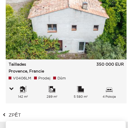
Taillades
350 000
EUR
Provence, Francie
V0406LM
Prodej
Dům
142 m²
289 m²
5 580 m²
4 Pokoje
ZPĚT