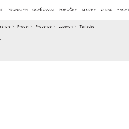
IT
PRONÁJEM
OCEŇOVÁNÍ
POBOČKY
SLUŽBY
O NÁS
YACHT
rancie
>
Prodej
>
Provence
>
Luberon
>
Taillades
E