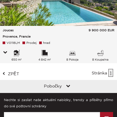
Joucas
9 900 000
EUR
Provence, Francie
V0118LM
Prodej
hrad
650 m²
4 842 m²
8 Pokoje
8 Koupelna
Stránka
1
ZPĚT
Pobočky
Nechte si zasílat naše aktuální nabídky, trendy a příběhy přímo
do své poštovní schránky