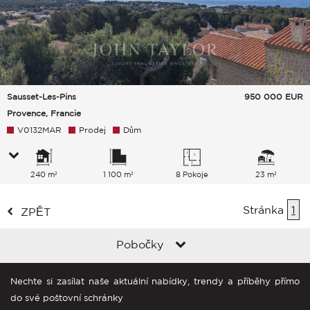
Sausset-Les-Pins
950 000
EUR
Provence, Francie
V0132MAR
Prodej
Dům
240 m²
1 100 m²
8 Pokoje
23 m²
Stránka
1
ZPĚT
Pobočky
Nechte si zasílat naše aktuální nabídky, trendy a příběhy přímo
do své poštovní schránky