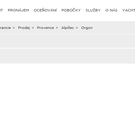
IT
PRONÁJEM
OCEŇOVÁNÍ
POBOČKY
SLUŽBY
O NÁS
YACHT
rancie
>
Prodej
>
Provence
>
Alpilles
>
Orgon