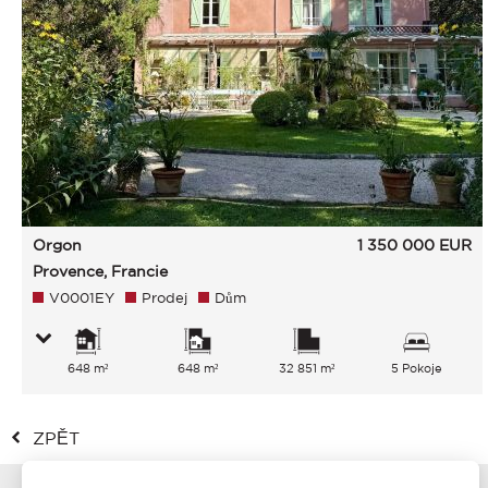
Orgon
1 350 000
EUR
Provence, Francie
V0001EY
Prodej
Dům
648 m²
648 m²
32 851 m²
5 Pokoje
ZPĚT