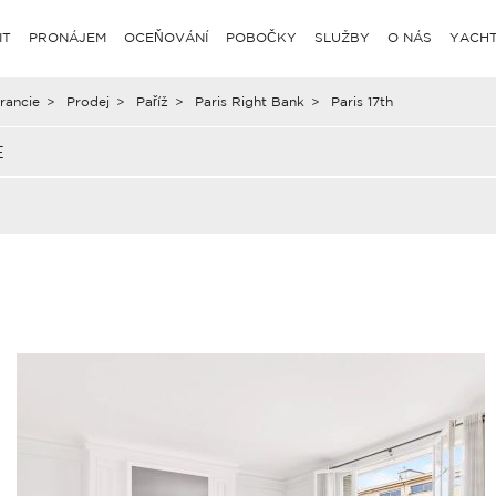
IT
PRONÁJEM
OCEŇOVÁNÍ
POBOČKY
SLUŽBY
O NÁS
YACHT
rancie
>
Prodej
>
Paříž
>
Paris Right Bank
>
Paris 17th
E