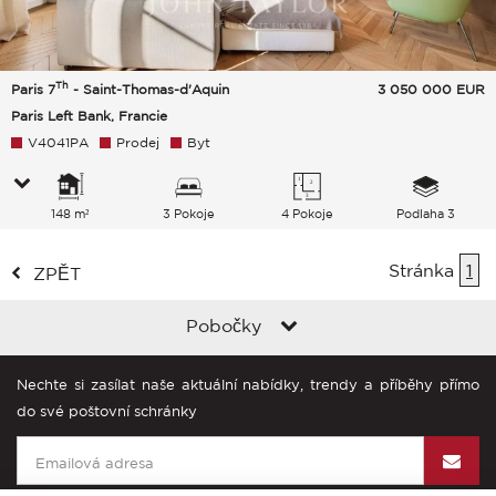
Th
Paris 7
- Saint-Thomas-d'Aquin
3 050 000
EUR
Paris Left Bank, Francie
V4041PA
Prodej
Byt
148 m²
3 Pokoje
4 Pokoje
Podlaha 3
Stránka
1
ZPĚT
Pobočky
Nechte si zasílat naše aktuální nabídky, trendy a příběhy přímo
do své poštovní schránky