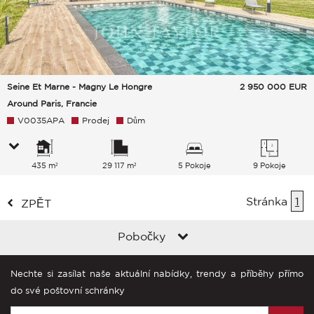
Seine Et Marne - Magny Le Hongre
2 950 000
EUR
Around Paris, Francie
V0035APA
Prodej
Dům
435 m²
29 117 m²
5 Pokoje
9 Pokoje
Stránka
1
ZPĚT
Pobočky
Nechte si zasílat naše aktuální nabídky, trendy a příběhy přímo
do své poštovní schránky