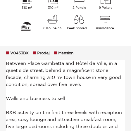
310 m²
310 m²
8 Pokoje
9 Pokoje
6 Koupelna
Peek pohled Město
Klimatizace
V0433BX
Prodej
Mansion