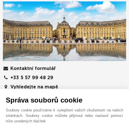
Kontaktní formulář
+33 5 57 99 48 29
Vyhledejte na mapě
Sud Ouest Résidences
Správa souborů cookie
51 Cours Georges Clemenceau
Soubory cookie používáme k vylepšení vašich zkušeností na našich
33000
BORDEAUX
stránkách. Soubory cookie můžete přijmout nebo nastavit pomocí
Gironde
,
FRANCIE
níže uvedených tlačítek.
Bylo to roku 1864, kdy sir John Taylor objevil