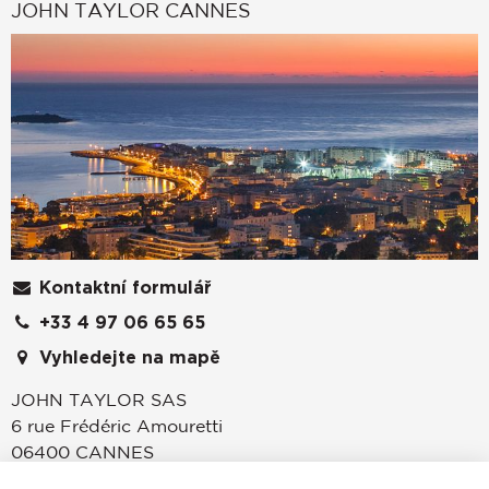
JOHN TAYLOR CANNES
Kontaktní formulář
+33 4 97 06 65 65
Vyhledejte na mapě
JOHN TAYLOR SAS
6 rue Frédéric Amouretti
06400
CANNES
Alpes-Maritimes
,
FRANCIE