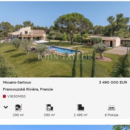
Mouans-Sartoux
3 490 000
EUR
Francouzská Riviéra, Francie
V1630MGS
290 m²
290 m²
2 495 m²
6 Pokoje