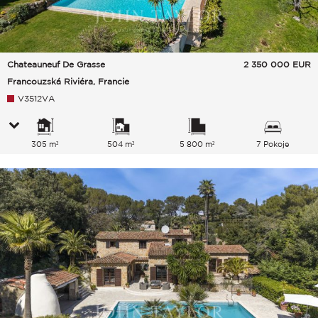
Chateauneuf De Grasse
2 350 000
EUR
Francouzská Riviéra, Francie
V3512VA
305 m²
504 m²
5 800 m²
7 Pokoje