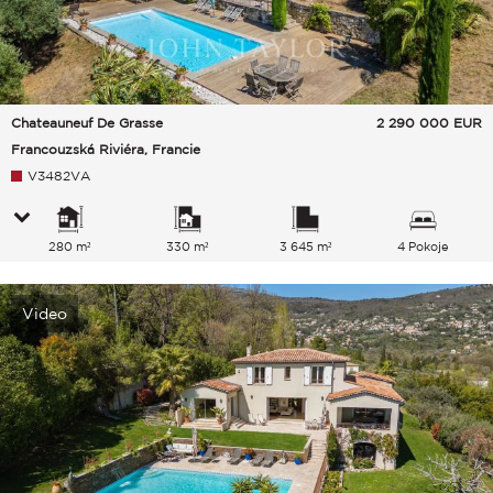
Chateauneuf De Grasse
2 290 000
EUR
Francouzská Riviéra, Francie
V3482VA
280 m²
330 m²
3 645 m²
4 Pokoje
Video