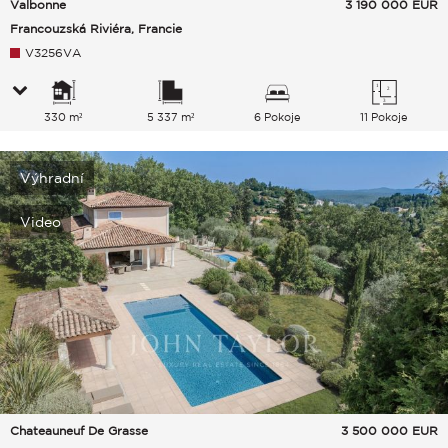
Valbonne
3 190 000
EUR
Francouzská Riviéra, Francie
V3256VA
330 m²
5 337 m²
6 Pokoje
11 Pokoje
Výhradní
Video
Chateauneuf De Grasse
3 500 000
EUR