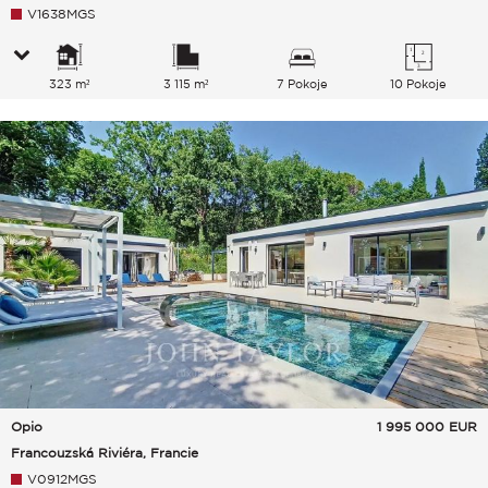
V1638MGS
323 m²
3 115 m²
7 Pokoje
10 Pokoje
Opio
1 995 000
EUR
Francouzská Riviéra, Francie
V0912MGS