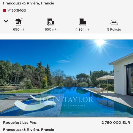
Francouzská Riviéra, Francie
V1303MGS
650 m²
650 m²
4 864 m²
5 Pokoje
Roquefort Les Pins
2 790 000
EUR
Francouzská Riviéra, Francie