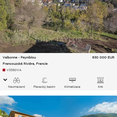
Valbonne - Peyniblou
830 000
EUR
Francouzská Riviéra, Francie
V3350VA
Neomezeně
Plavecký bazén
Klimatizace
Krb