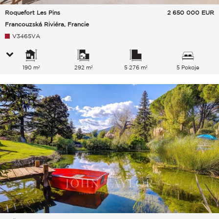
Roquefort Les Pins
2 650 000
EUR
Francouzská Riviéra, Francie
V3465VA
190 m²
292 m²
5 276 m²
5 Pokoje