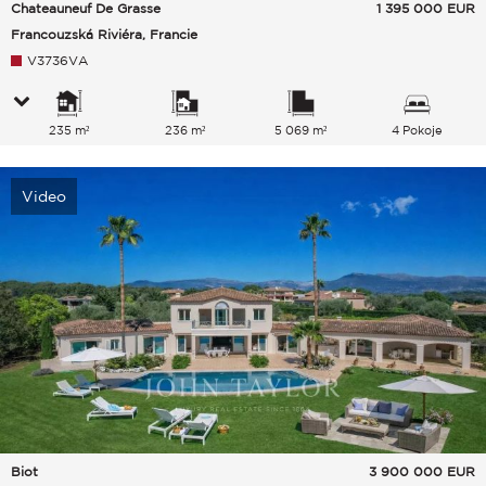
Chateauneuf De Grasse
1 395 000
EUR
Francouzská Riviéra, Francie
V3736VA
235 m²
236 m²
5 069 m²
4 Pokoje
Video
Biot
3 900 000
EUR