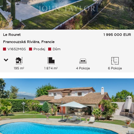
Le Rouret
1 995 000
EUR
Francouzská Riviéra, Francie
V1652MGS
Prodej
Dům
195 m²
1 874 m²
4 Pokoje
6 Pokoje