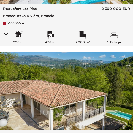
Roquefort Les Pins
2 390 000
EUR
Francouzská Riviéra, Francie
V3305VA
220 m²
428 m²
3 000 m²
5 Pokoje