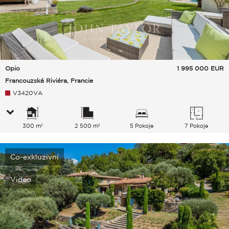
Opio
1 995 000
EUR
Francouzská Riviéra, Francie
V3420VA
300 m²
2 500 m²
5 Pokoje
7 Pokoje
Co-exkluzivní
Video