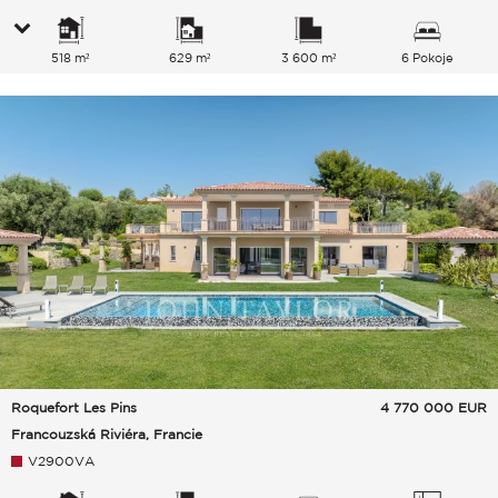
518 m²
629 m²
3 600 m²
6 Pokoje
Roquefort Les Pins
4 770 000
EUR
Francouzská Riviéra, Francie
V2900VA