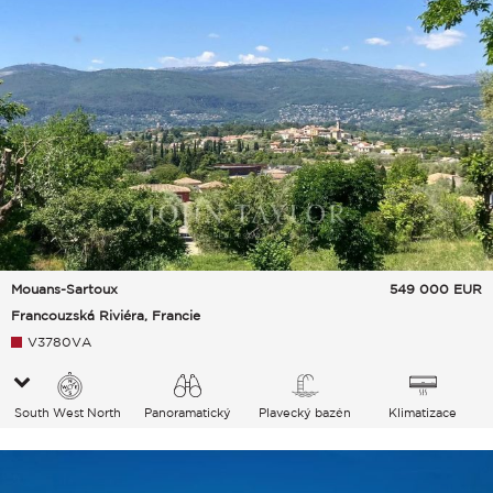
Mouans-Sartoux
549 000
EUR
Francouzská Riviéra, Francie
V3780VA
South West North
Panoramatický
Plavecký bazén
Klimatizace
Vesnice