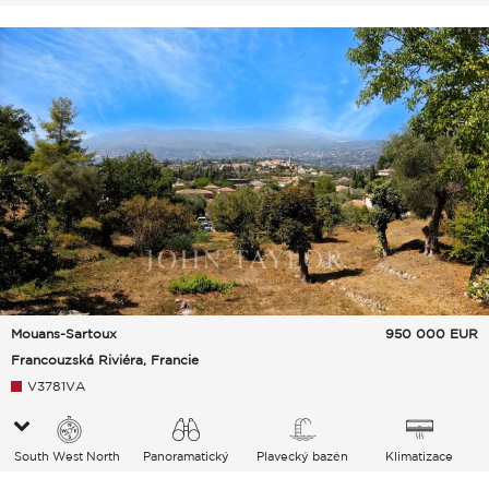
Mouans-Sartoux
950 000
EUR
Francouzská Riviéra, Francie
V3781VA
South West North
Panoramatický
Plavecký bazén
Klimatizace
Vesnice