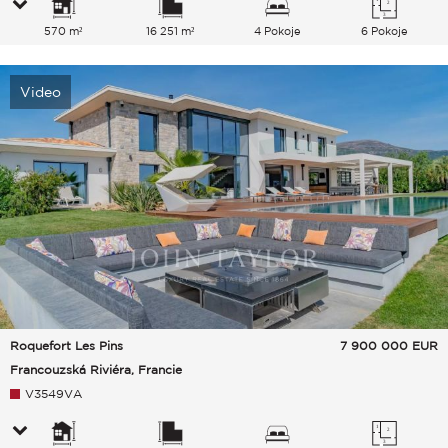
570 m²
16 251 m²
4 Pokoje
6 Pokoje
Video
Roquefort Les Pins
7 900 000
EUR
Francouzská Riviéra, Francie
V3549VA