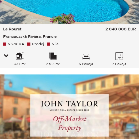
Le Rouret
2 040 000
EUR
Francouzská Riviéra, Francie
V3716VA
Prodej
Vila
337 m²
2 515 m²
5 Pokoje
7 Pokoje