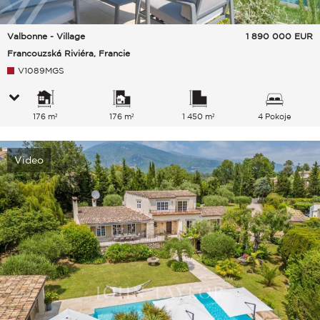
Valbonne - Village
1 890 000
EUR
Francouzská Riviéra, Francie
V1089MGS
176 m²
176 m²
1 450 m²
4 Pokoje
Video