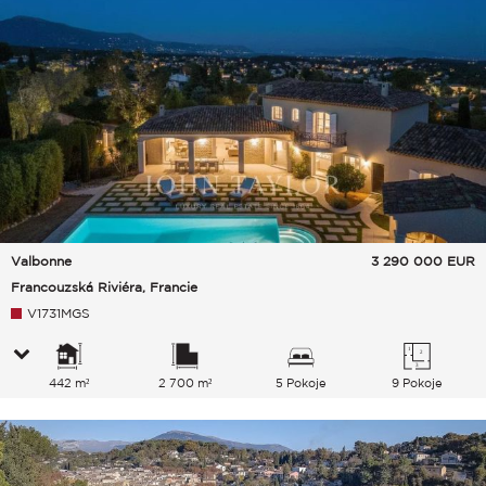
Valbonne
3 290 000
EUR
Francouzská Riviéra, Francie
V1731MGS
442 m²
2 700 m²
5 Pokoje
9 Pokoje