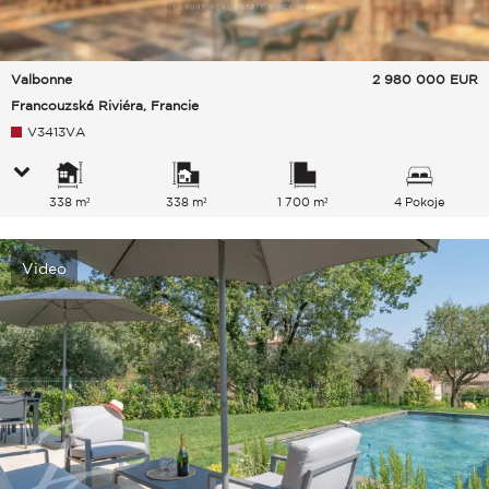
Valbonne
2 980 000
EUR
Francouzská Riviéra, Francie
V3413VA
338 m²
338 m²
1 700 m²
4 Pokoje
Video