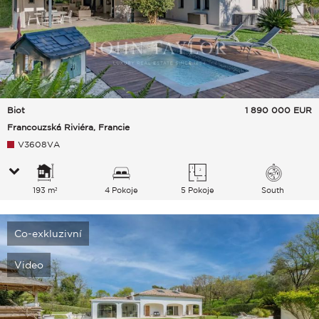
Biot
1 890 000
EUR
Francouzská Riviéra, Francie
V3608VA
193 m²
4 Pokoje
5 Pokoje
South
Co-exkluzivní
Video