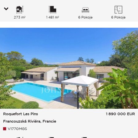
273 m²
1 481 m²
6 Pokoje
6 Pokoje
Roquefort Les Pins
1 890 000
EUR
Francouzská Riviéra, Francie
V1770MGS