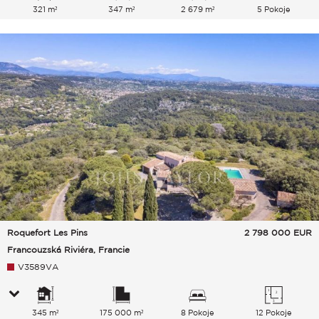
321 m²
347 m²
2 679 m²
5 Pokoje
Roquefort Les Pins
2 798 000
EUR
Francouzská Riviéra, Francie
V3589VA
345 m²
175 000 m²
8 Pokoje
12 Pokoje