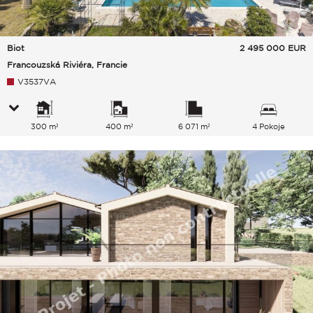
Biot
2 495 000
EUR
Francouzská Riviéra, Francie
V3537VA
300 m²
400 m²
6 071 m²
4 Pokoje