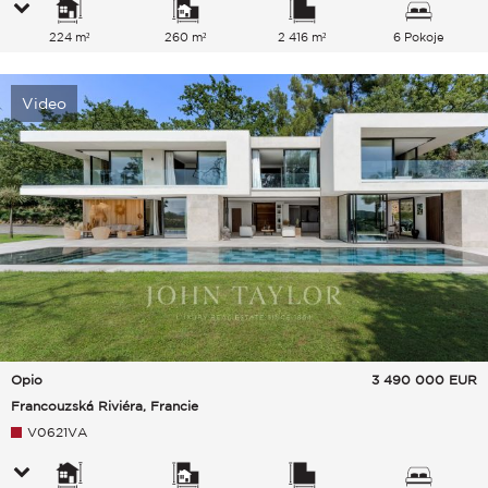
224 m²
260 m²
2 416 m²
6 Pokoje
Video
Opio
3 490 000
EUR
Francouzská Riviéra, Francie
V0621VA