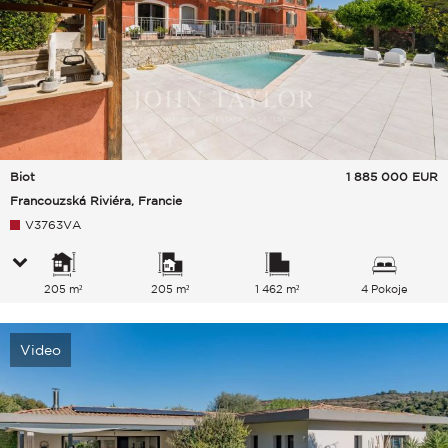
Biot
1 885 000
EUR
Francouzská Riviéra, Francie
V3763VA
205 m²
205 m²
1 462 m²
4 Pokoje
Video