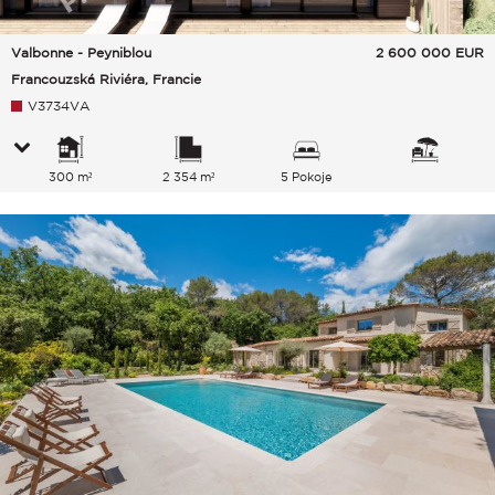
Valbonne - Peyniblou
2 600 000
EUR
Francouzská Riviéra, Francie
V3734VA
300 m²
2 354 m²
5 Pokoje