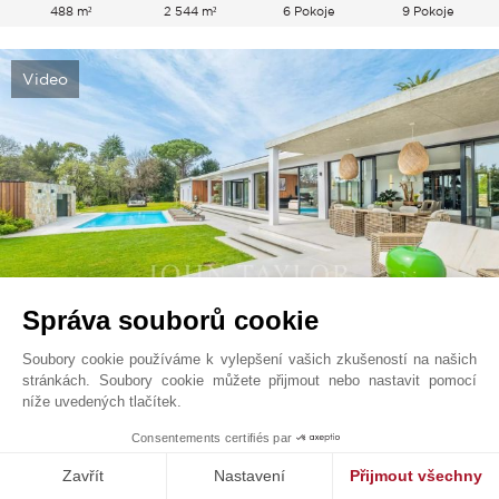
488 m²
2 544 m²
6 Pokoje
9 Pokoje
Video
Správa souborů cookie
Soubory cookie používáme k vylepšení vašich zkušeností na našich
Valbonne
4 980 000
EUR
stránkách. Soubory cookie můžete přijmout nebo nastavit pomocí
Francouzská Riviéra, Francie
níže uvedených tlačítek.
V3410VA
1
Consentements certifiés par
Zavřít
Nastavení
Přijmout všechny
450 m²
2 452 m²
5 Pokoje
7 Pokoje