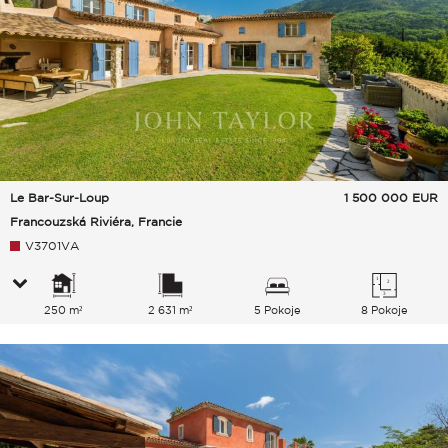
Le Bar-Sur-Loup
1 500 000
EUR
Francouzská Riviéra, Francie
V3701VA
250 m²
2 631 m²
5 Pokoje
8 Pokoje