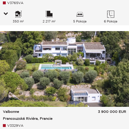
V3765VA
350 m²
2 217 m²
5 Pokoje
6 Pokoje
Valbonne
3 900 000
EUR
Francouzská Riviéra, Francie
V3329VA