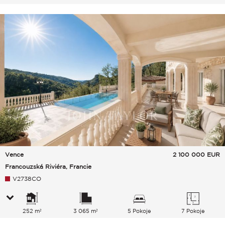
Vence
2 100 000
EUR
Francouzská Riviéra, Francie
V2738CO
252 m²
3 065 m²
5 Pokoje
7 Pokoje