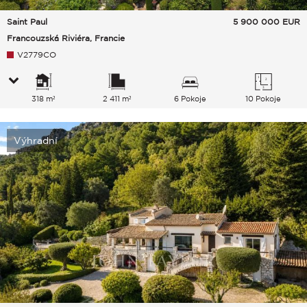
Saint Paul
5 900 000
EUR
Francouzská Riviéra, Francie
V2779CO
318 m²
2 411 m²
6 Pokoje
10 Pokoje
Výhradní