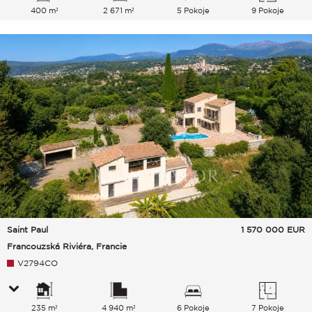
400 m²
2 671 m²
5 Pokoje
9 Pokoje
Saint Paul
1 570 000
EUR
Francouzská Riviéra, Francie
V2794CO
235 m²
4 940 m²
6 Pokoje
7 Pokoje