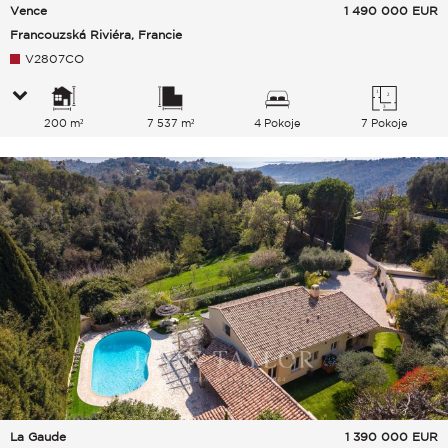
Vence
1 490 000
EUR
Francouzská Riviéra, Francie
V2807CO
200 m²
7 537 m²
4 Pokoje
7 Pokoje
La Gaude
1 390 000
EUR