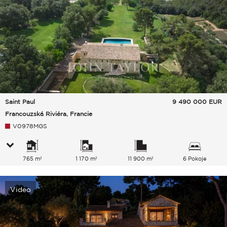
Saint Paul
9 490 000
EUR
Francouzská Riviéra, Francie
V0978MGS
765 m²
1 170 m²
11 900 m²
6 Pokoje
Video