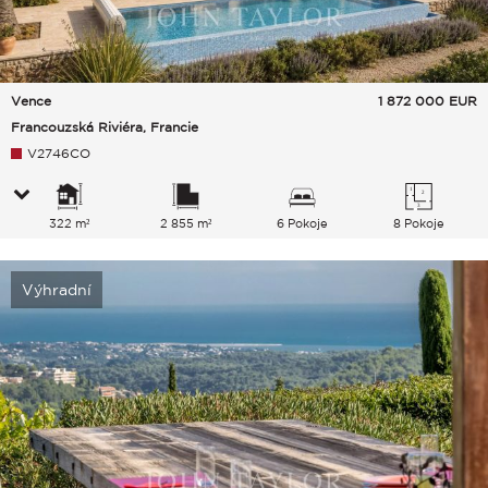
Vence
1 872 000
EUR
Francouzská Riviéra, Francie
V2746CO
322 m²
2 855 m²
6 Pokoje
8 Pokoje
Výhradní