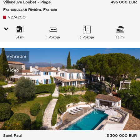
Villeneuve Loubet - Plage
495 000
EUR
Francouzská Riviéra, Francie
V2742CO
51 m²
1 Pokoje
3 Pokoje
13 m²
Výhradní
Video
Saint Paul
3 300 000
EUR