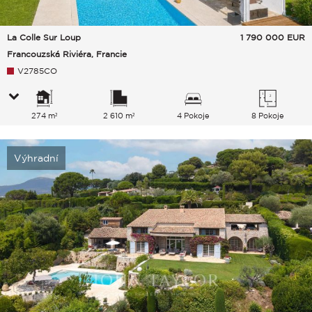
La Colle Sur Loup
1 790 000
EUR
Francouzská Riviéra, Francie
V2785CO
274 m²
2 610 m²
4 Pokoje
8 Pokoje
Výhradní