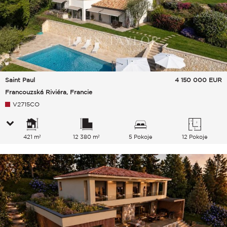
Saint Paul
4 150 000
EUR
Francouzská Riviéra, Francie
V2715CO
421 m²
12 380 m²
5 Pokoje
12 Pokoje