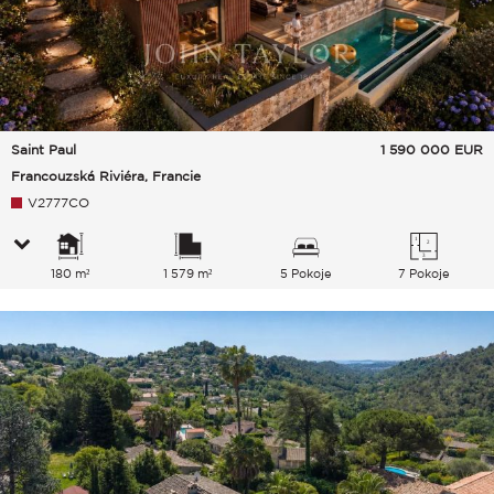
Saint Paul
1 590 000
EUR
Francouzská Riviéra, Francie
V2777CO
180 m²
1 579 m²
5 Pokoje
7 Pokoje