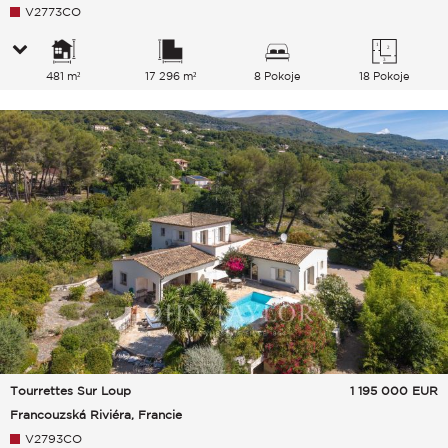
V2773CO
481 m²
17 296 m²
8 Pokoje
18 Pokoje
Tourrettes Sur Loup
1 195 000
EUR
Francouzská Riviéra, Francie
V2793CO