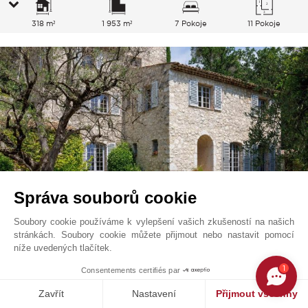
318 m²
1 953 m²
7 Pokoje
11 Pokoje
Správa souborů cookie
Soubory cookie používáme k vylepšení vašich zkušeností na našich
stránkách. Soubory cookie můžete přijmout nebo nastavit pomocí
La Colle Sur Loup
1 750 000
EUR
níže uvedených tlačítek.
Francouzská Riviéra, Francie
1
Consentements certifiés par
V2781CO
Zavřít
Nastavení
Přijmout všechny