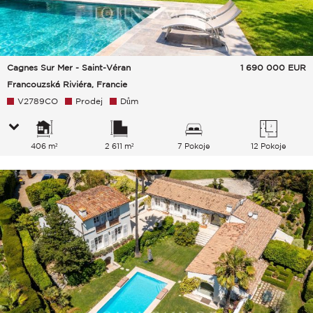
Cagnes Sur Mer - Saint-Véran
1 690 000
EUR
Francouzská Riviéra, Francie
V2789CO
Prodej
Dům
406 m²
2 611 m²
7 Pokoje
12 Pokoje