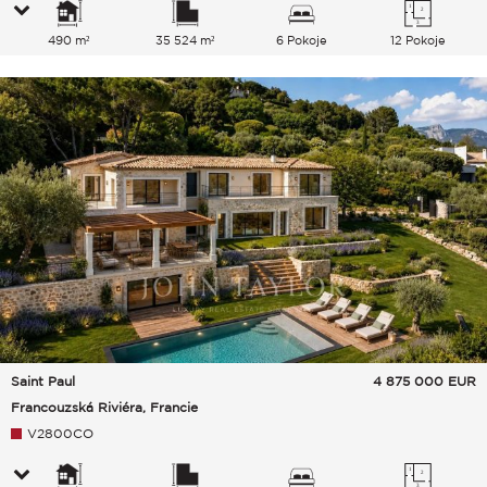
490 m²
35 524 m²
6 Pokoje
12 Pokoje
Saint Paul
4 875 000
EUR
Francouzská Riviéra, Francie
V2800CO