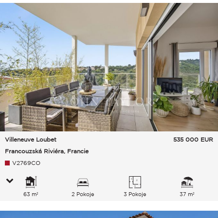
Villeneuve Loubet
535 000
EUR
Francouzská Riviéra, Francie
V2769CO
63 m²
2 Pokoje
3 Pokoje
37 m²