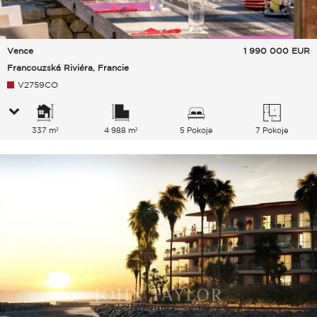
Vence
1 990 000
EUR
Francouzská Riviéra, Francie
V2759CO
337 m²
4 988 m²
5 Pokoje
7 Pokoje