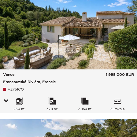
Vence
1 995 000
EUR
Francouzská Riviéra, Francie
V2751CO
250 m²
378 m²
2 954 m²
5 Pokoje