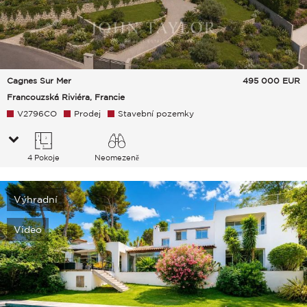
Cagnes Sur Mer
495 000
EUR
Francouzská Riviéra, Francie
V2796CO
Prodej
Stavební pozemky
4 Pokoje
Neomezeně
Venkov Hills Moře
Výhradní
Video