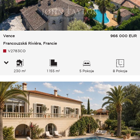
Vence
966 000
EUR
Francouzská Riviéra, Francie
V2783CO
230 m²
1 155 m²
5 Pokoje
8 Pokoje