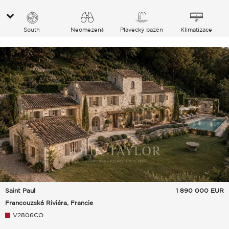
South
Neomezeně
Plavecký bazén
Klimatizace
Vesnice Hills
Saint Paul
1 890 000
EUR
Francouzská Riviéra, Francie
V2806CO