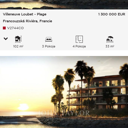
Villeneuve Loubet - Plage
1 300 000
EUR
Francouzská Riviéra, Francie
V2744CO
102 m²
3 Pokoje
4 Pokoje
33 m²