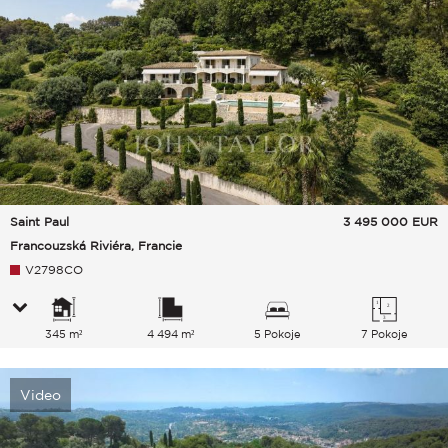
Saint Paul
3 495 000
EUR
Francouzská Riviéra, Francie
V2798CO
345 m²
4 494 m²
5 Pokoje
7 Pokoje
Video