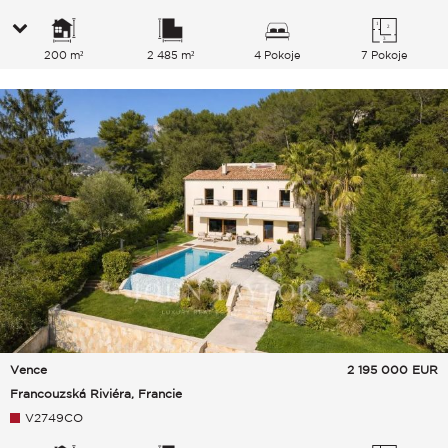
200 m²
2 485 m²
4 Pokoje
7 Pokoje
Vence
2 195 000
EUR
Francouzská Riviéra, Francie
V2749CO