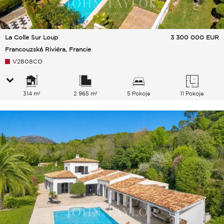
La Colle Sur Loup
3 300 000
EUR
Francouzská Riviéra, Francie
V2808CO
314 m²
2 965 m²
5 Pokoje
11 Pokoje