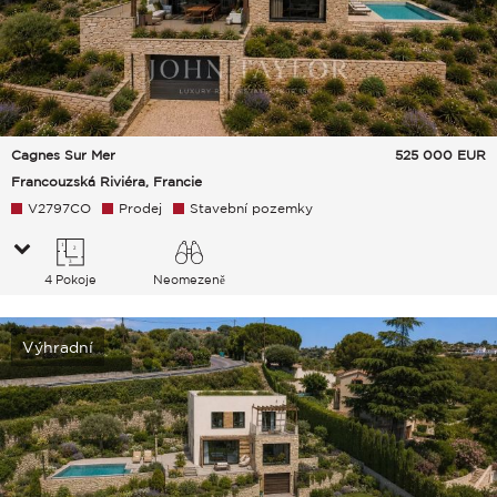
Cagnes Sur Mer
525 000
EUR
Francouzská Riviéra, Francie
V2797CO
Prodej
Stavební pozemky
4 Pokoje
Neomezeně
Venkov Hills Moře
Výhradní