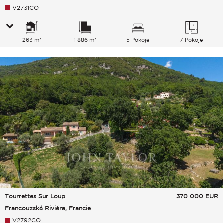
V2731CO
263 m²
1 886 m²
5 Pokoje
7 Pokoje
Tourrettes Sur Loup
370 000
EUR
Francouzská Riviéra, Francie
V2792CO