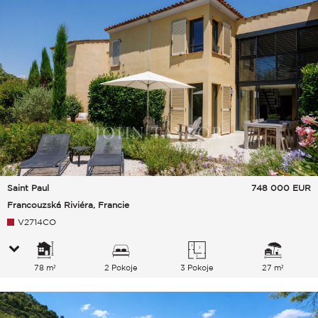
Saint Paul
748 000
EUR
Francouzská Riviéra, Francie
V2714CO
78 m²
2 Pokoje
3 Pokoje
27 m²