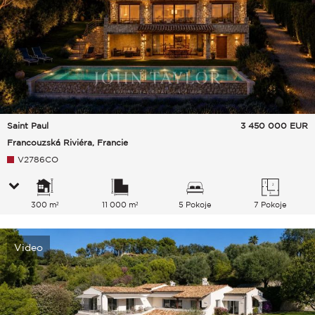
Saint Paul
3 450 000
EUR
Francouzská Riviéra, Francie
V2786CO
300 m²
11 000 m²
5 Pokoje
7 Pokoje
Video