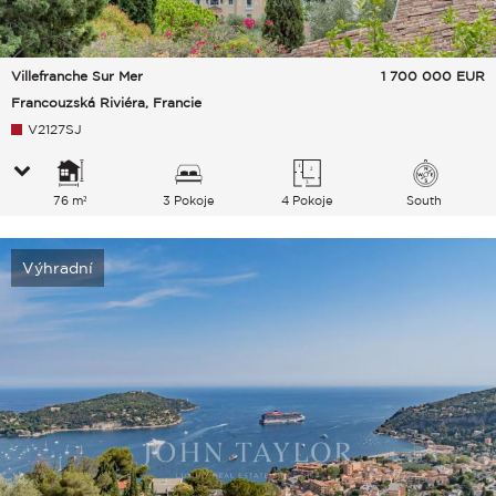
Villefranche Sur Mer
1 700 000
EUR
Francouzská Riviéra, Francie
V2127SJ
76 m²
3 Pokoje
4 Pokoje
South
Výhradní