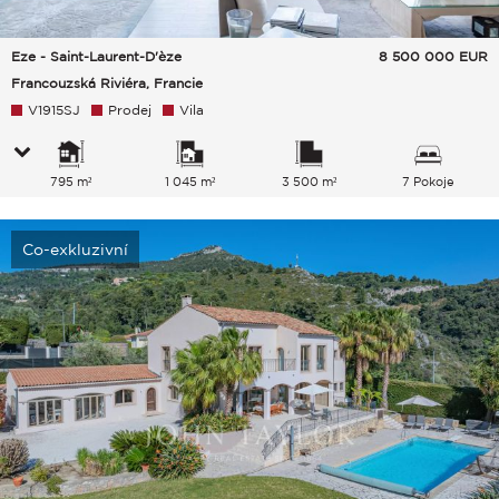
Eze - Saint-Laurent-D'èze
8 500 000
EUR
Francouzská Riviéra, Francie
V1915SJ
Prodej
Vila
795 m²
1 045 m²
3 500 m²
7 Pokoje
Co-exkluzivní