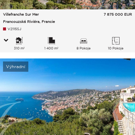
Villefranche Sur Mer
7 875 000
EUR
Francouzská Riviéra, Francie
V2115SJ
310 m²
1 400 m²
8 Pokoje
10 Pokoje
Výhradní