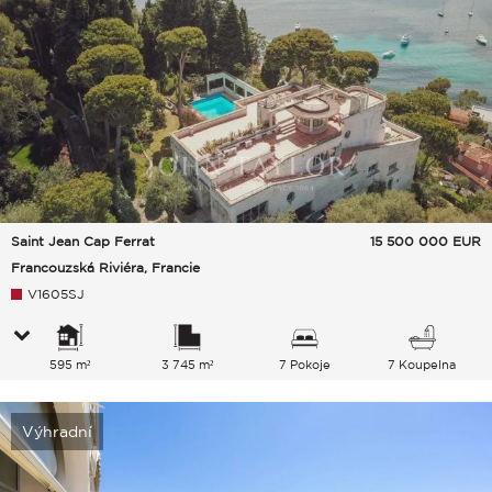
Saint Jean Cap Ferrat
15 500 000
EUR
Francouzská Riviéra, Francie
V1605SJ
595 m²
3 745 m²
7 Pokoje
7 Koupelna
Výhradní