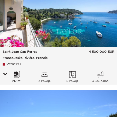
Saint Jean Cap Ferrat
4 500 000
EUR
Francouzská Riviéra, Francie
V2007SJ
217 m²
3 Pokoje
5 Pokoje
3 Koupelna