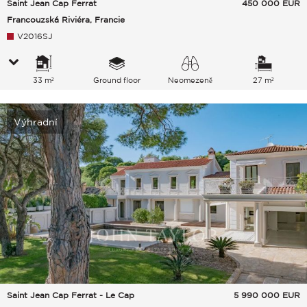
Saint Jean Cap Ferrat
450 000
EUR
Francouzská Riviéra, Francie
V2016SJ
33 m²
Ground floor
Neomezeně
27 m²
Zahrada
Výhradní
Saint Jean Cap Ferrat - Le Cap
5 990 000
EUR