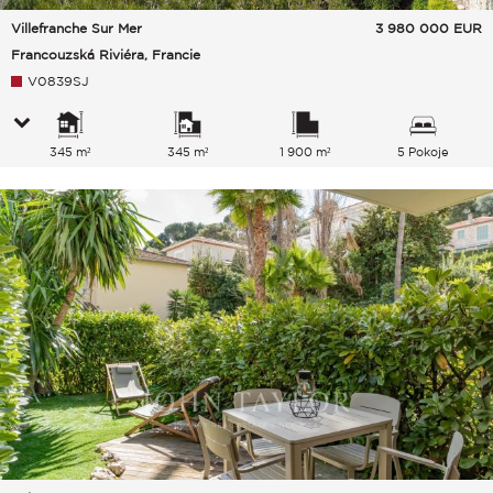
Villefranche Sur Mer
3 980 000
EUR
Francouzská Riviéra, Francie
V0839SJ
345 m²
345 m²
1 900 m²
5 Pokoje