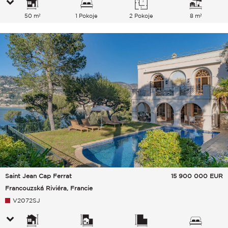
50 m²
1 Pokoje
2 Pokoje
8 m²
Saint Jean Cap Ferrat
15 900 000
EUR
Francouzská Riviéra, Francie
V2072SJ