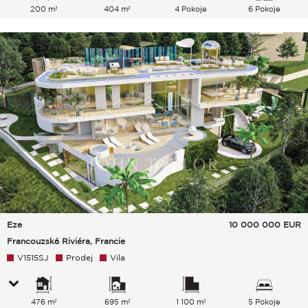
200 m²
404 m²
4 Pokoje
6 Pokoje
Eze
10 000 000
EUR
Francouzská Riviéra, Francie
V1515SJ
Prodej
Vila
476 m²
695 m²
1 100 m²
5 Pokoje