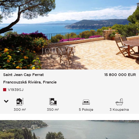
Saint Jean Cap Ferrat
15 800 000
EUR
Francouzská Riviéra, Francie
V1939SJ
300 m²
350 m²
5 Pokoje
3 Koupelna