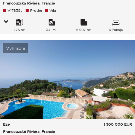
Francouzská Riviéra, Francie
V1783SJ
Prodej
Vila
275 m²
341 m²
5 907 m²
6 Pokoje
Výhradní
Eze
1 300 000
EUR
Francouzská Riviéra, Francie