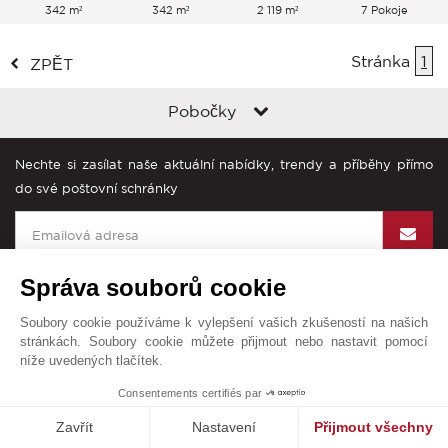
342 m²
342 m²
2 119 m²
7 Pokoje
Stránka
1
ZPĚT
Pobočky
Nechte si zasílat naše aktuální nabídky, trendy a příběhy přímo
do své poštovní schránky
Správa souborů cookie
Soubory cookie používáme k vylepšení vašich zkušeností na našich
John Taylor na světě
stránkách. Soubory cookie můžete přijmout nebo nastavit pomocí
níže uvedených tlačítek.
Všeobecné obchodní podmínky
Mapa stránek
Kontakt
1
Consentements certifiés par
© John Taylor 2025. Všechna práva vyhrazena.
Zavřít
Nastavení
Přijmout všechny