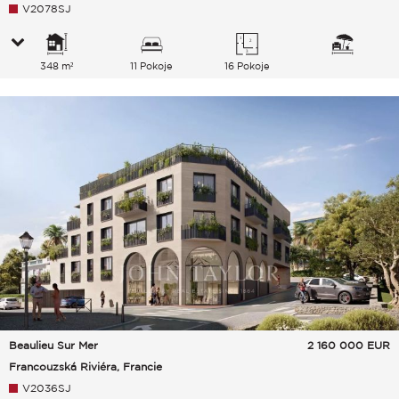
V2078SJ
348 m²
11 Pokoje
16 Pokoje
Beaulieu Sur Mer
2 160 000
EUR
Francouzská Riviéra, Francie
V2036SJ