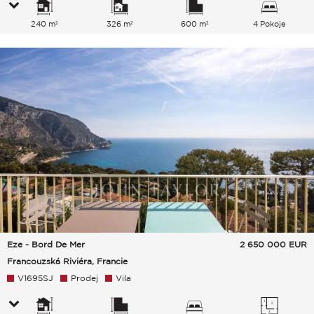
240 m²
326 m²
600 m²
4 Pokoje
Eze - Bord De Mer
2 650 000
EUR
Francouzská Riviéra, Francie
V1695SJ
Prodej
Vila