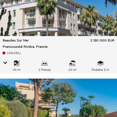
Beaulieu Sur Mer
2 150 000
EUR
Francouzská Riviéra, Francie
V2043SJ
141 m²
2 Pokoje
20 m²
Podlaha 3/4