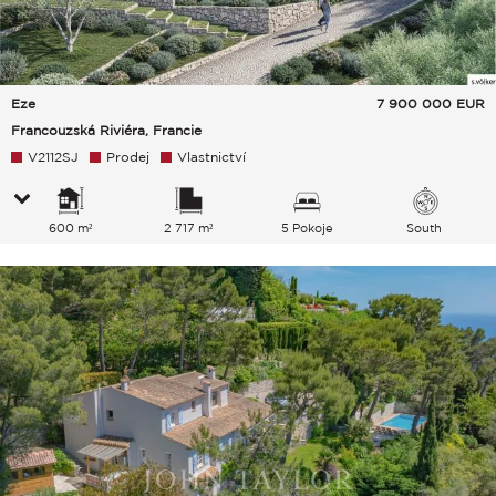
Eze
7 900 000
EUR
Francouzská Riviéra, Francie
V2112SJ
Prodej
Vlastnictví
600 m²
2 717 m²
5 Pokoje
South