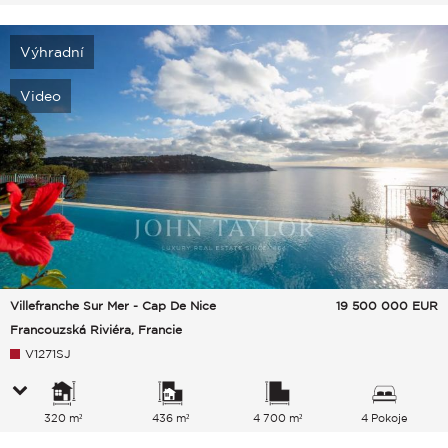
Výhradní
Video
Villefranche Sur Mer - Cap De Nice
19 500 000
EUR
Francouzská Riviéra, Francie
V1271SJ
320 m²
436 m²
4 700 m²
4 Pokoje