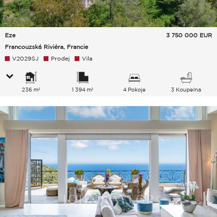
Eze
3 750 000
EUR
Francouzská Riviéra, Francie
V2029SJ
Prodej
Vila
236 m²
1 394 m²
4 Pokoje
3 Koupelna