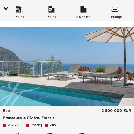
453 m²
463 m²
2 577 m²
7 Pokoje
Eze
2 800 000
EUR
Francouzská Riviéra, Francie
V1769SJ
Prodej
Vila