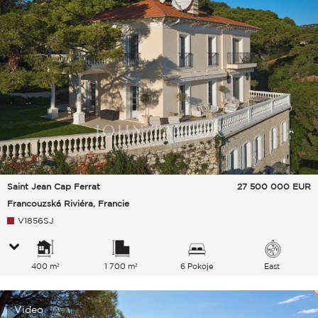
Saint Jean Cap Ferrat
27 500 000
EUR
Francouzská Riviéra, Francie
V1856SJ
400 m²
1 700 m²
6 Pokoje
East
Video