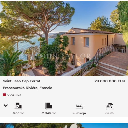
Saint Jean Cap Ferrat
29 000 000
EUR
Francouzská Riviéra, Francie
V2011SJ
677 m²
2 946 m²
8 Pokoje
68 m²