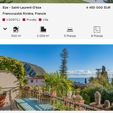
Eze - Saint-Laurent-D'èze
4 450 000
EUR
Francouzská Riviéra, Francie
V2097SJ
Prodej
Vila
300 m²
2 059 m²
5 Pokoje
8 Pokoje