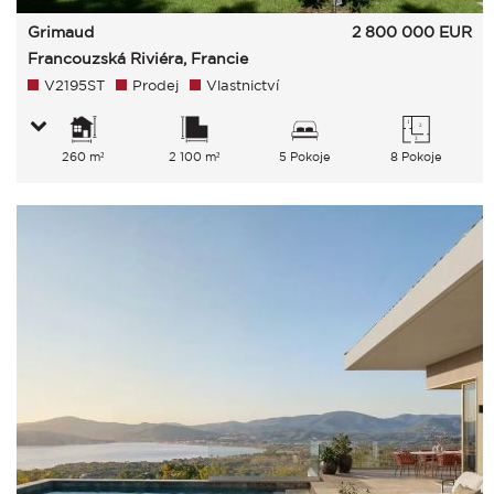
Grimaud
2 800 000
EUR
Francouzská Riviéra, Francie
V2195ST
Prodej
Vlastnictví
260 m²
2 100 m²
5 Pokoje
8 Pokoje