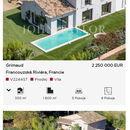
Grimaud
2 250 000
EUR
Francouzská Riviéra, Francie
V2244ST
Prodej
Vila
300 m²
1 600 m²
5 Pokoje
6 Pokoje