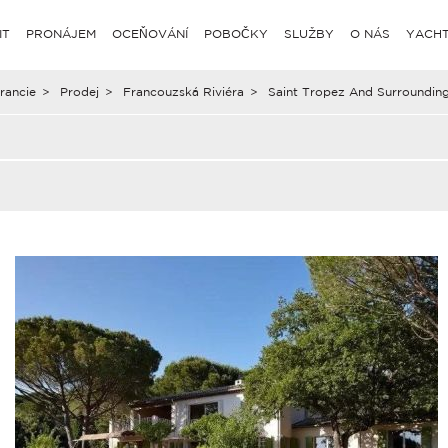
IT
PRONÁJEM
OCEŇOVÁNÍ
POBOČKY
SLUŽBY
O NÁS
YACHT
rancie
>
Prodej
>
Francouzská Riviéra
>
Saint Tropez And Surroundin