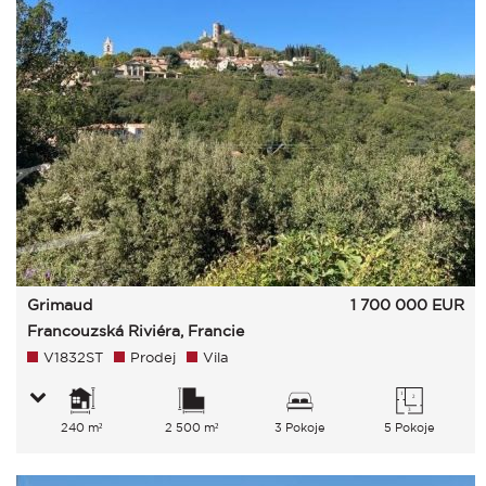
Grimaud
1 700 000
EUR
Francouzská Riviéra, Francie
V1832ST
Prodej
Vila
240 m²
2 500 m²
3 Pokoje
5 Pokoje