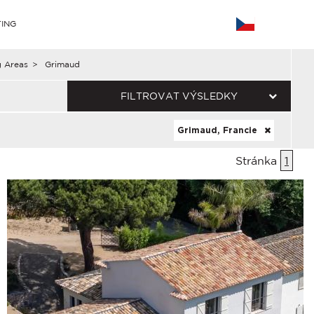
ING
g Areas
>
Grimaud
FILTROVAT VÝSLEDKY
Grimaud, Francie
Stránka
1