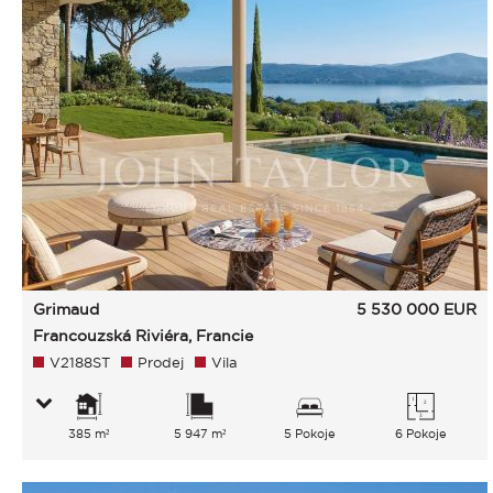
Grimaud
5 530 000
EUR
Francouzská Riviéra, Francie
V2188ST
Prodej
Vila
385 m²
5 947 m²
5 Pokoje
6 Pokoje