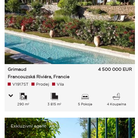
Grimaud
4 500 000
EUR
Francouzská Riviéra, Francie
V1917ST
Prodej
Vila
290 m²
3 815 m²
5 Pokoje
4 Koupelna
Exkluzivní agent