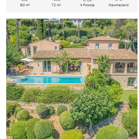
80 m²
72 m²
4 Pokoje
Neomezeně
Moře