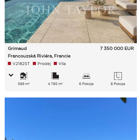
Grimaud
7 350 000
EUR
Francouzská Riviéra, Francie
V2182ST
Prodej
Vila
589 m²
4 785 m²
6 Pokoje
8 Pokoje