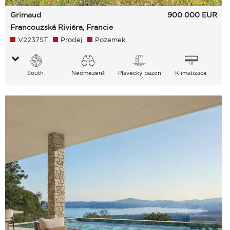
Grimaud
900 000
EUR
Francouzská Riviéra, Francie
V2237ST
Prodej
Pozemek
South
Neomezeně
Plavecký bazén
Klimatizace
Venkov