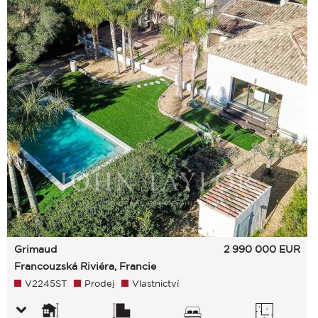
Grimaud
2 990 000
EUR
Francouzská Riviéra, Francie
V2245ST
Prodej
Vlastnictví