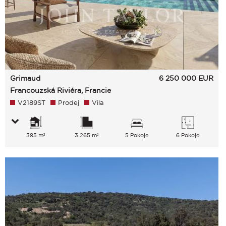
Grimaud
6 250 000
EUR
Francouzská Riviéra, Francie
V2189ST
Prodej
Vila
385 m²
3 265 m²
5 Pokoje
6 Pokoje