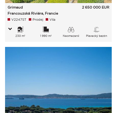
Grimaud
2 650 000
EUR
Francouzská Riviéra, Francie
V2247ST
Prodej
Vila
230 m²
1 990 m²
Neomezeně
Plavecký bazén
Moře