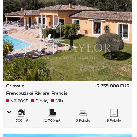
Grimaud
3 255 000
EUR
Francouzská Riviéra, Francie
V2120ST
Prodej
Vila
300 m²
2 700 m²
6 Pokoje
9 Pokoje