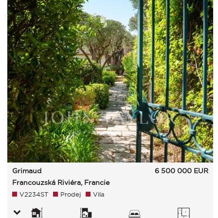
Grimaud
6 500 000
EUR
Francouzská Riviéra, Francie
V2234ST
Prodej
Vila