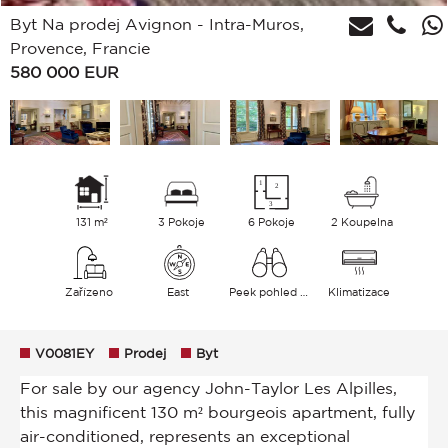
Byt Na prodej Avignon - Intra-Muros,
Provence, Francie
580 000
EUR
131 m²
3 Pokoje
6 Pokoje
2 Koupelna
Zařízeno
East
Peek pohled Památník
Klimatizace
V0081EY
Prodej
Byt