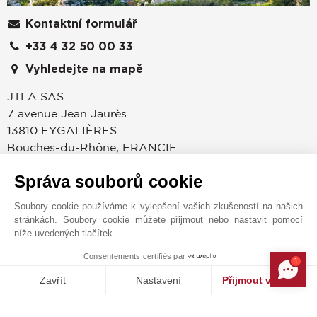
Kontaktní formulář
+33 4 32 50 00 33
Vyhledejte na mapě
JTLA SAS
7 avenue Jean Jaurès
13810
EYGALIÈRES
Bouches-du-Rhône
,
FRANCIE
Nachází se v srdci okouzlující vesnice Eygalières a
Správa souborů cookie
agentura JOHN TAYLOR vám otevírá dveře k
prestižním nemovitostem v jednom z nejkrásnějších
Soubory cookie používáme k vylepšení vašich zkušeností na našich
stránkách. Soubory cookie můžete přijmout nebo nastavit pomocí
klenotů Provence – v regionálním přírodním parku Les
níže uvedených tlačítek.
Alpilles.Tento výjimečný rámec, zasazený mezi staleté
olivovníky, malebné krajiny a autentické kulturní
Consentements certifiés par
1
MAKE ENQUIRY
dědictví, přitahuje francouzskou i mezinárodní
Zavřít
Nastavení
Přijmout všechny
klientelu hledající klid, vytříbenost a umění žít po
Platforma pro správu souhlasů: Upravte si své volby
Axeptio consent
provensálsku.