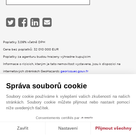
Poplatky 3,09% včetně DPH
Cena bez poplatků: 32 010 000 EUR
Poplatky za agenturu budou hrazeny výhradne kupujícím
Informace o rizicích, kterým je tato nemovitost vystavena, jsou k dispozici na
internetových stránkách GeoHazards
georisques.gouv.fr
Energie – nízké odhadované roční náklady při běžném používání : 5 120 €
Správa souborů cookie
Energie – vysoké odhadované roční náklady při běžném používání : 6 980 €
Soubory cookie používáme k vylepšení vašich zkušeností na našich
stránkách. Soubory cookie můžete přijmout nebo nastavit pomocí
níže uvedených tlačítek.
Consentements certifiés par
MAKE ENQUIRY
Zavřít
Nastavení
Přijmout všechny