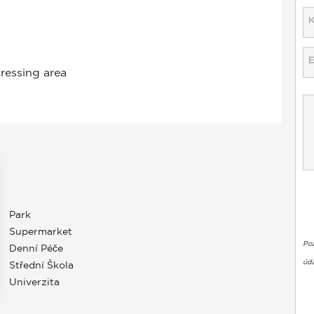
Park
Supermarket
Po
Denní Péče
úda
Střední Škola
Univerzita