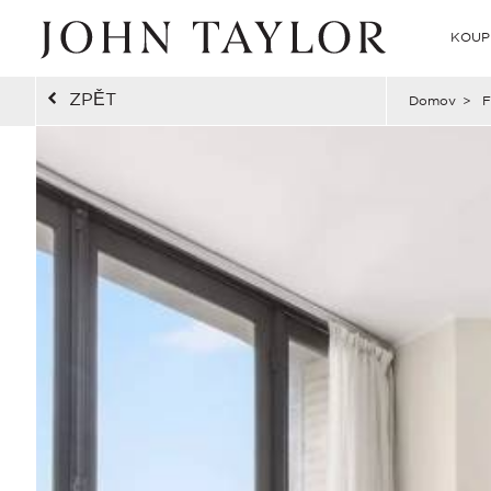
KOUP
ZPĚT
Domov
>
F