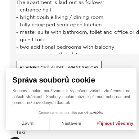
ENERGETICKÝ AUDIT - WHAT SENCE?
Správa souborů cookie
OBČANSKÁ VYBAVENOST
Soubory cookie používáme k vylepšení vašich zkušeností na
Autobus
našich stránkách. Soubory cookie můžete přijmout nebo nastavit
Metro
pomocí níže uvedených tlačítek.
Obchody
Consentements certifiés par
Základní Škola
Zavřít
Nastavení
Přijmout všechny
Centrum Města
Taxi
Platforma pro správu souhlasů: Upravte si své volby
Axeptio consent