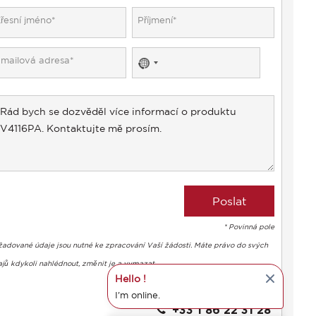
No
country
selected
* Povinná pole
žadované údaje jsou nutné ke zpracování Vaší žádosti. Máte právo do svých
jů kdykoli nahlédnout, změnit je a vymazat.
Hello !
Salomé PAILLARD
I'm online.
+33 1 86 22 31 28