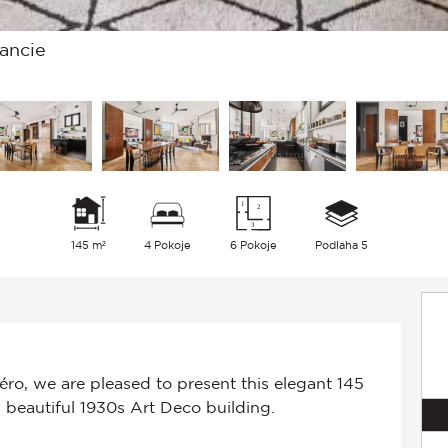
rancie
145 m²
4 Pokoje
6 Pokoje
Podlaha 5