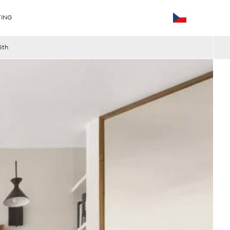
ING
6th