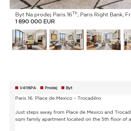
Th
Byt Na prodej Paris 16
, Paris Right Bank, F
1 890 000
EUR
V4116PA
Prodej
Byt