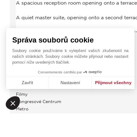
Správa souborů cookie
ENERGETICKÝ AUDIT - WHAT SENCE?
Soubory cookie používáme k vylepšení vašich zkušeností na
našich stránkách. Soubory cookie můžete přijmout nebo nastavit
OBČANSKÁ VYBAVENOST
pomocí níže uvedených tlačítek.
Autobus
Consentements certifiés par
Centrum Města
Zavřít
Nastavení
Přijmout všechny
Doktor
Platforma pro správu souhlasů: Upravte si své volby
Axeptio consent
Filmy
Naše platforma vám umožňuje přizpůsobit a spravovat vaše na
Kongresové Centrum
Metro
Nemocnice / Klinika