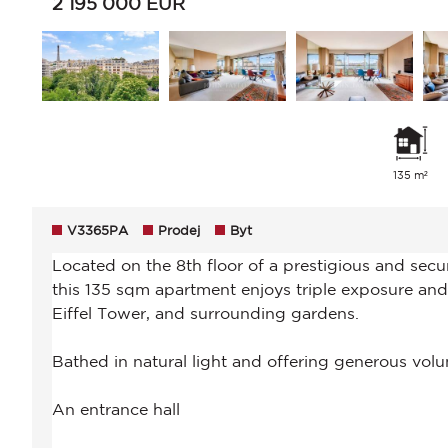
2 195 000
EUR
135 m²
V3365PA
Prodej
Byt