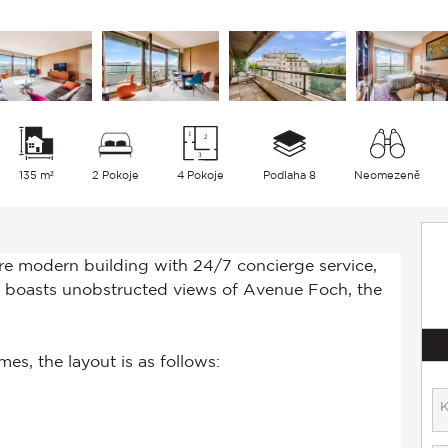
135 m²
2 Pokoje
4 Pokoje
Podlaha 8
Neomezeně