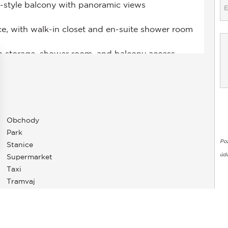
Obchody
Park
Po
Stanice
úda
Supermarket
stavení soukromí, čímž zajišťuje dodržování předpisů. Přizpůso
Taxi
Tramvaj
Veřejné Parkoviště