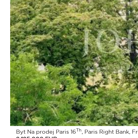
Th
Byt Na prodej Paris 16
, Paris Right Bank, F