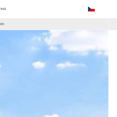
ING
6th