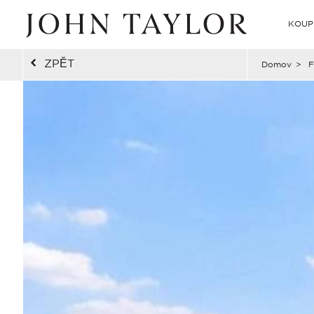
KOUP
ZPĚT
Domov
>
F