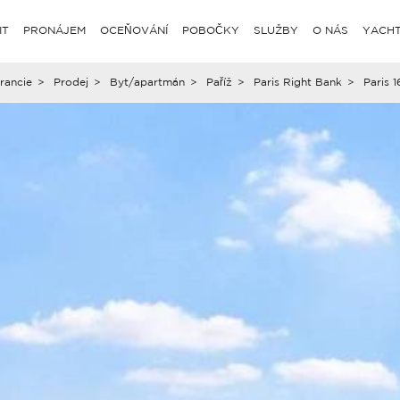
IT
PRONÁJEM
OCEŇOVÁNÍ
POBOČKY
SLUŽBY
O NÁS
YACHT
rancie
>
Prodej
>
Byt/apartmán
>
Paříž
>
Paris Right Bank
>
Paris 1