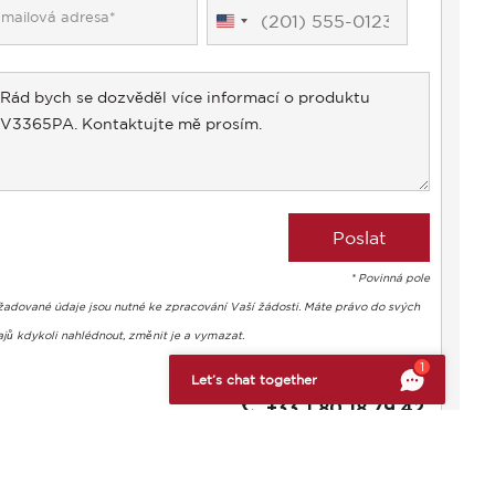
United
States
+1
* Povinná pole
žadované údaje jsou nutné ke zpracování Vaší žádosti. Máte právo do svých
jů kdykoli nahlédnout, změnit je a vymazat.
bte si svá preference a kontrolujte, jak jsou vaše informace z
1
David SAMAMA
Let’s chat together
+33 1 80 18 79 42