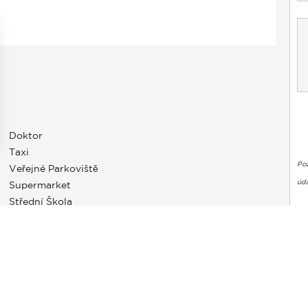
Doktor
Taxi
Po
Veřejné Parkoviště
stavení soukromí, čímž zajišťuje dodržování předpisů. Přizpůso
úda
Supermarket
Střední Škola
a internetových stránkách GeoHazards
georisques.gouv.fr