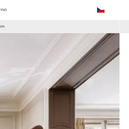
ING
6th