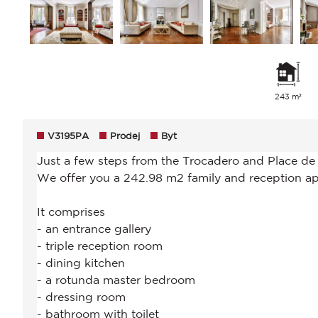
243 m²
V3195PA
Prodej
Byt