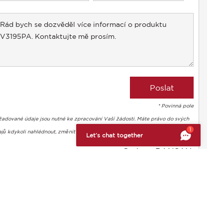
States
+1
* Povinná pole
žadované údaje jsou nutné ke zpracování Vaší žádosti. Máte právo do svých
bte si svá preference a kontrolujte, jak jsou vaše informace z
1
jů kdykoli nahlédnout, změnit je a vymazat.
Let’s chat together
Corinne BANSAY
+33186223361