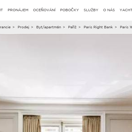
IT
PRONÁJEM
OCEŇOVÁNÍ
POBOČKY
SLUŽBY
O NÁS
YACHT
rancie
>
Prodej
>
Byt/apartmán
>
Paříž
>
Paris Right Bank
>
Paris 1