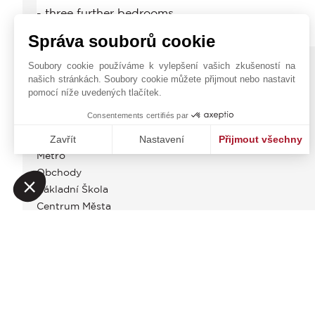
Správa souborů cookie
Soubory cookie používáme k vylepšení vašich zkušeností na
ENERGETICKÝ AUDIT - WHAT SENCE?
našich stránkách. Soubory cookie můžete přijmout nebo nastavit
pomocí níže uvedených tlačítek.
OBČANSKÁ VYBAVENOST
Consentements certifiés par
Autobus
Zavřít
Nastavení
Přijmout všechny
Metro
Platforma pro správu souhlasů: Upravte si své volby
Axeptio consent
Obchody
Naše platforma vám umožňuje přizpůsobit a spravovat vaše na
Základní Škola
Centrum Města
Poplatky za agenturu nese výhradne prodejce
Informace o rizicích, kterým je tato nemovitost vystavena, jsou k dispozici n