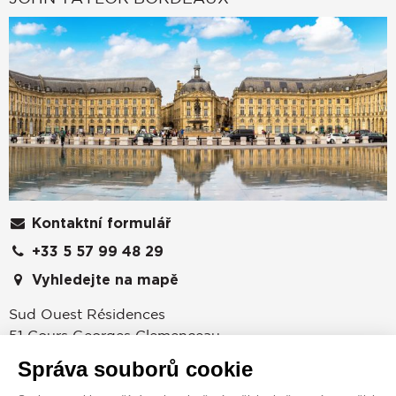
Kontaktní formulář
+33 5 57 99 48 29
Vyhledejte na mapě
Sud Ouest Résidences
51 Cours Georges Clemenceau
33000
BORDEAUX
Správa souborů cookie
Gironde
,
FRANCIE