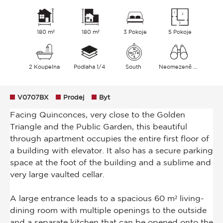
180 m²
180 m²
3 Pokoje
5 Pokoje
2 Koupelna
Podlaha 1/4
South
Neomezeně Město
V0707BX
Prodej
Byt