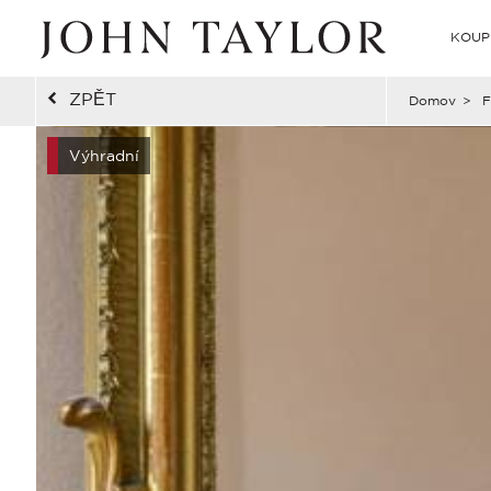
KOUP
ZPĚT
Domov
>
F
Výhradní