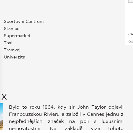
Sportovní Centrum
Stanice
Po
Supermarket
úda
Taxi
Tramvaj
Univerzita
UX
Bylo to roku 1864, kdy sir John Taylor objevil
Francouzskou Riviéru a založil v Cannes jednu z
stavení soukromí, čímž zajišťuje dodržování předpisů. Přizpůso
nejpřednějších značek na poli s luxusními
nemovitostmi. Na základě vize tohoto