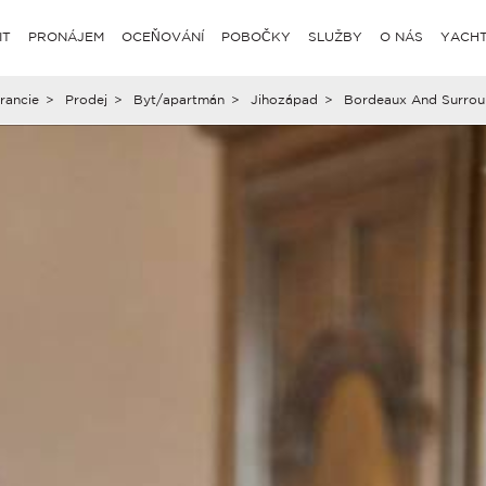
IT
PRONÁJEM
OCEŇOVÁNÍ
POBOČKY
SLUŽBY
O NÁS
YACHT
rancie
>
Prodej
>
Byt/apartmán
>
Jihozápad
>
Bordeaux And Surrou