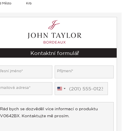
d Město
Krb
Kontaktní formulář
United
States
+1