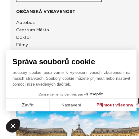
OBČANSKÁ VYBAVENOST
Autobus
Centrum Města
Doktor
Filmy
Nemocnice / Klinika
Obchody
Správa souborů cookie
Park
Soubory cookie používáme k vylepšení vašich zkušeností na
našich stránkách. Soubory cookie můžete přijmout nebo nastavit
pomocí níže uvedených tlačítek.
Consentements certifiés par
JOHN TAYLOR BORDEA
Zavřít
Nastavení
Přijmout všechny
Platforma pro správu souhlasů: Upravte si své volby
Axeptio consent
Naše platforma vám umožňuje přizpůsobit a spravovat vaše na