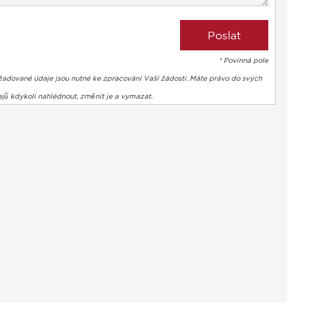
* Povinná pole
žadované údaje jsou nutné ke zpracování Vaší žádosti. Máte právo do svých
jů kdykoli nahlédnout, změnit je a vymazat.
bte si svá preference a kontrolujte, jak jsou vaše informace z