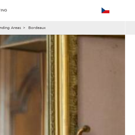
ING
nding Areas
>
Bordeaux