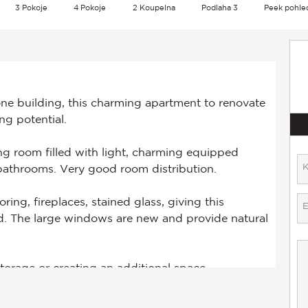
3 Pokoje
4 Pokoje
2 Koupelna
Podlaha 3
Peek pohle